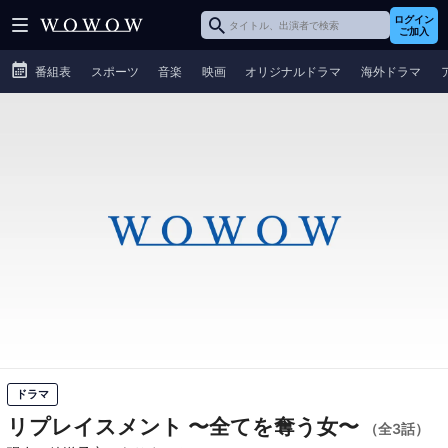
ログイン
ご加入
番組表
スポーツ
音楽
映画
オリジナルドラマ
海外ドラマ
ドラマ
リプレイスメント 〜全てを奪う女〜
（全3話）