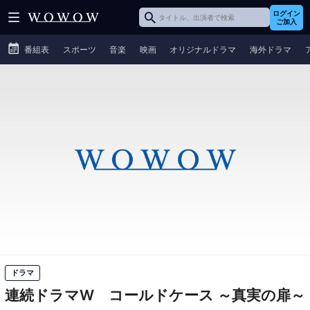
ログイン
ご加入
番組表
スポーツ
音楽
映画
オリジナルドラマ
海外ドラマ
ドラマ
連続ドラマW コールドケース ～真実の扉～