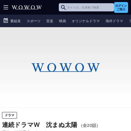
ログイン
ご加入
番組表
スポーツ
音楽
映画
オリジナルドラマ
海外ドラマ
ドラマ
連続ドラマW 沈まぬ太陽
（全20話）