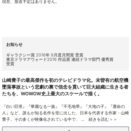
現在、放送予定はありません。
お知らせ
ギャラクシー賞 2016年 9月度月間賞 受賞
東京ドラマアウォード2016 作品賞 連続ドラマ部門 優秀賞
受賞
山崎豊子の最高傑作を初のテレビドラマ化。未曽有の航空機
墜落事故という悲劇の裏で信念を貫いて巨大組織に生きる者
たちを、WOWOW史上最大のスケールで描く。
『白い巨塔』『華麗なる一族』『不毛地帯』『大地の子』『運命の
人』など、誰もが知る名作を世に出した、日本を代表する作家・山崎
豊子。その多くが映像化されている中で、
続きを読む