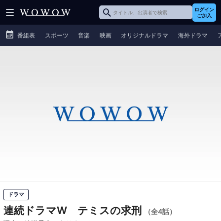
ログイン
ご加入
番組表
スポーツ
音楽
映画
オリジナルドラマ
海外ドラマ
ドラマ
連続ドラマW テミスの求刑
（全4話）