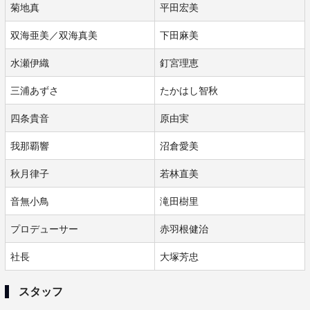
菊地真
平田宏美
双海亜美／双海真美
下田麻美
水瀬伊織
釘宮理恵
三浦あずさ
たかはし智秋
四条貴音
原由実
我那覇響
沼倉愛美
秋月律子
若林直美
音無小鳥
滝田樹里
プロデューサー
赤羽根健治
社長
大塚芳忠
スタッフ