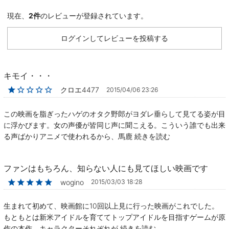
現在、
2件
のレビューが登録されています。
ログインしてレビューを投稿する
キモイ・・・
★☆☆☆☆
クロエ4477
2015/04/06 23:26
この映画を脂ぎったハゲのオタク野郎がヨダレ垂らして見てる姿が目
に浮かびます。女の声優が皆同じ声に聞こえる。こういう誰でも出来
る声ばかりアニメで使われるから、馬鹿
続きを読む
ファンはもちろん、知らない人にも見てほしい映画です
★★★★★
wogino
2015/03/03 18:28
生まれて初めて、映画館に10回以上見に行った映画がこれでした。
もともとは新米アイドルを育ててトップアイドルを目指すゲームが原
作の本作、キャラクターそれぞれが
続きを読む