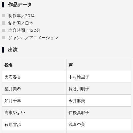
作品データ
制作年／2014
制作国／日本
内容時間／122分
ジャンル／アニメーション
出演
役名
声
天海春香
中村繪里子
星井美希
長谷川明子
如月千早
今井麻美
高槻やよい
仁後真耶子
萩原雪歩
浅倉杏美