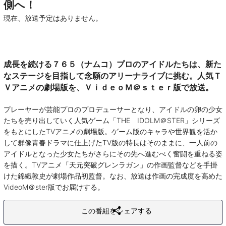
側へ！
現在、放送予定はありません。
成長を続ける７６５（ナムコ）プロのアイドルたちは、新た
なステージを目指して念願のアリーナライブに挑む。人気Ｔ
Ｖアニメの劇場版を、ＶｉｄｅｏＭ＠ｓｔｅｒ版で放送。
プレーヤーが芸能プロのプロデューサーとなり、アイドルの卵の少女
たちを売り出していく人気ゲーム「THE IDOLM＠STER」シリーズ
をもとにしたTVアニメの劇場版。ゲーム版のキャラや世界観を活か
して群像青春ドラマに仕上げたTV版の特長はそのままに、一人前の
アイドルとなった少女たちがさらにその先へ進むべく奮闘を重ねる姿
を描く。TVアニメ「天元突破グレンラガン」の作画監督などを手掛
けた錦織敦史が劇場作品初監督。なお、放送は作画の完成度を高めた
VideoM＠ster版でお届けする。
この番組をシェアする