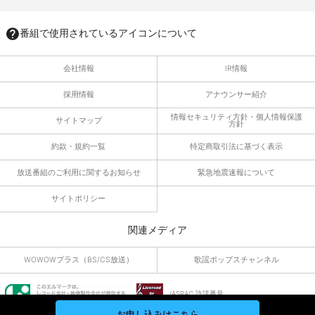
番組で使用されているアイコンについて
会社情報
IR情報
採用情報
アナウンサー紹介
情報セキュリティ方針・個人情報保護
サイトマップ
方針
約款・規約一覧
特定商取引法に基づく表示
放送番組のご利用に関するお知らせ
緊急地震速報について
サイトポリシー
関連メディア
WOWOWプラス（BS/CS放送）
歌謡ポップスチャンネル
JASRAC 許諾番号
9010055019Y45040
お申し込みはこちら