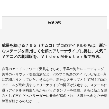
放送内容
成長を続ける７６５（ナムコ）プロのアイドルたちは、新た
なステージを目指して念願のアリーナライブに挑む。人気Ｔ
Ｖアニメの劇場版を、ＶｉｄｅｏＭ＠ｓｔｅｒ版で放送。
春香のアイドルアワード受賞をはじめ、千早の海外レコーディング、
美希のハリウッド映画出演など、765プロ所属のアイドルたちは一斉
に花開こうとしていた。そんな中、新たなステップとして765プロの
アイドルが総出演するアリーナライブの開催が決定する。スクールに
通うアイドル候補生たちからバックダンサーを抜擢、さらに新たな試
みとして不在だったリーダーに春香が指名され、大舞台へ向けた合宿
練習が始まるのだが……。