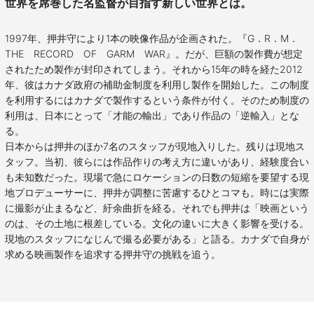
世界を席巻した名監督が目指す新しい世界とは。
1997年、押井守により1本の映像作品が企画された。『G．R．M．
THE RECORD OF GARM WAR』。だが、巨額の製作費が想定
されたため製作が封印されてしまう。それから15年の時を経た2012
年、彼はカナダ政府の補助金制度を利用し製作を開始した。この制度
を利用するにはカナダで製作するという条件が付く。そのため制度の
利用は、日本にとって「才能の輸出」であり作品の「逆輸入」とな
る。
日本からは押井のほか7名のスタッフが現地入りした。残りは現地ス
タッフ。当初、彼らには作品作りの考え方に違いがあり、経験度合い
も未知数だった。現場で急にロケーションの日数の短縮を要望する現
地プロデューサーに、押井が調整に苦慮するひとコマも。時には実際
に撮影が止まるなど、紆余曲折を経る。それでも押井は「映画という
のは、その土地に根差している。文化の違いに大きく影響を受ける。
現地のスタッフになじんで撮る必要がある」と語る。カナダで自身が
求める映画製作を追求する押井守の挑戦を追う。