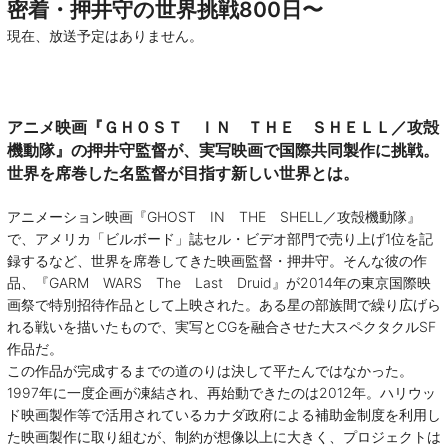
密着・押井守の世界挑戦800日〜
現在、放送予定はありません。
アニメ映画『ＧＨＯＳＴ ＩＮ ＴＨＥ ＳＨＥＬＬ／攻殻
機動隊』の押井守監督が、実写映画で国際共同製作に挑戦。
世界を席巻した名監督が目指す新しい世界とは。
アニメーション映画『GHOST IN THE SHELL／攻殻機動隊』
で、アメリカ「ビルボード」誌セル・ビデオ部門で売り上げ1位を記
録するなど、世界を席巻してきた映画監督・押井守。そんな彼の作
品、『GARM WARS The Last Druid』が2014年の東京国際映
画祭で特別招待作品として上映された。ある星の部族間で繰り広げら
れる戦いを描いたもので、実写とCGを融合させた大スペクタクルSF
作品だ。
この作品が完成するまでの道のりは決して平たんではなかった。
1997年に一度企画が凍結され、再始動できたのは2012年。ハリウッ
ド映画製作等で活用されているカナダ政府による補助金制度を利用し
た映画製作に取り組むが、制約が想像以上に大きく、プロジェクトは