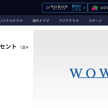
配信は
こちら
リジナルドラマ
海外ドラマ
アジアドラマ
ステージ
セント
（全4