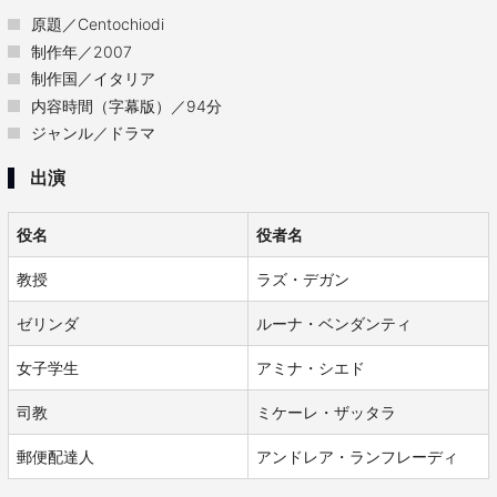
原題／Centochiodi
制作年／2007
制作国／イタリア
内容時間（字幕版）／94分
ジャンル／ドラマ
出演
役名
役者名
教授
ラズ・デガン
ゼリンダ
ルーナ・ベンダンティ
女子学生
アミナ・シエド
司教
ミケーレ・ザッタラ
郵便配達人
アンドレア・ランフレーディ