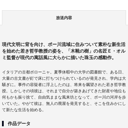
放送内容
現代文明に背を向け、ポー川流域に住みついて素朴な新生活
を始めた若き哲学教授の姿を、「木靴の樹」の名匠Ｅ・オル
ミ監督が現代の寓話風に大らかに描いた珠玉の感動作。
イタリアの古都ボローニャ。夏季休暇中の大学の図書館で、ある日、
大量の古文書が釘で床に打ちつけられているのが発見され、学内は大
騒ぎに。事件の容疑者に浮上したのは、将来を嘱望された若き哲学教
授。しかしその頃彼は、それまで自分が築きあげてきた財産や地位も
何もかも振り捨て、自由気ままな風来坊となって、ポー川の河岸を歩
いていた。やがて彼は、無人の廃屋を発見すると、そこを住みかにし
て新たな生活を始める。
作品データ