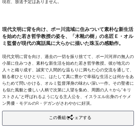
現在、放送予定はありません。
現代文明に背を向け、ポー川流域に住みついて素朴な新生活
を始めた若き哲学教授の姿を、「木靴の樹」の名匠Ｅ・オル
ミ監督が現代の寓話風に大らかに描いた珠玉の感動作。
現代文明に背を向け、過去の一切を振り捨てて、ポー川河岸の無人の
小屋に住みつき、素朴な新生活を始めた若き哲学教授。彼が地元の
人々と織り成す、誠実で人間的な温もりに満ちた心の交流を通して、
観る者ひとりひとりに、はたして真に豊かで幸福な生活とは何かをあ
らためて問いかける、オルミ監督渾身の味わい深い一作。その聖者に
も似た風貌と優しい人柄で次第に人望を集め、周囲の人々から“キリ
ストさん”と呼ばれるようになる主人公を、イスラエル出身のイケメ
ン男優・モデルのR・デガンがさわやかに好演。
この番組をシェアする