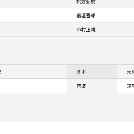
松方弘樹
稲垣吾郎
市村正親
史
脚本
天
音楽
遠