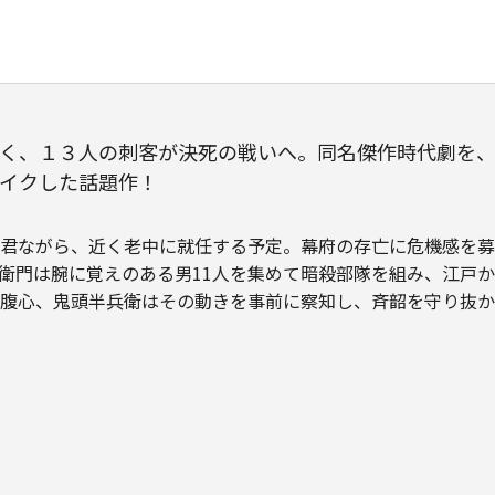
く、１３人の刺客が決死の戦いへ。同名傑作時代劇を
イクした話題作！
君ながら、近く老中に就任する予定。幕府の存亡に危機感を募
衛門は腕に覚えのある男11人を集めて暗殺部隊を組み、江戸
腹心、鬼頭半兵衛はその動きを事前に察知し、斉韶を守り抜か