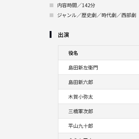
内容時間／142分
ジャンル／歴史劇／時代劇／西部劇
出演
役名
島田新左衛門
島田新六郎
木賀小弥太
三橋軍次郎
平山九十郎