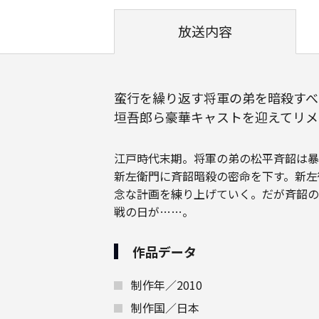
放送内容
蛮行を繰り返す将軍の弟を暗殺すべ
垣吾郎ら豪華キャストを迎えてリメ
江戸時代末期。将軍の弟の松平斉韶は暴
新左衛門に斉韶暗殺の密命を下す。新左
念な計画を練り上げていく。だが斉韶の
戦の日が……。
作品データ
制作年／2010
制作国／日本