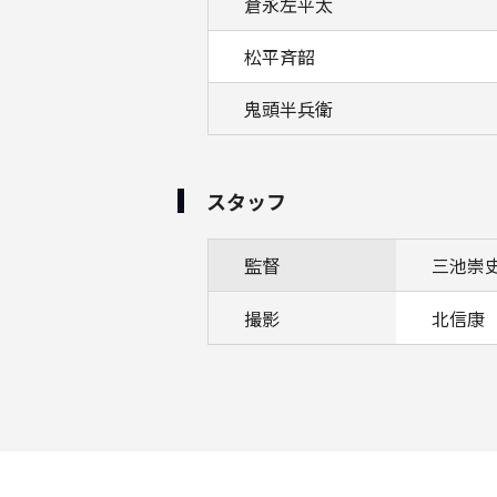
倉永左平太
松平斉韶
鬼頭半兵衛
スタッフ
監督
三池崇
撮影
北信康