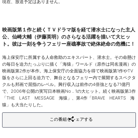
現在、放送予定はありません。
映画版第１作と続くＴＶドラマ版を経て潜水士になった主人
公、仙崎大輔（伊藤英明）のさらなる活躍を描いて大ヒッ
ト。彼は一刻を争うフェリー座礁事故で絶体絶命の危機に！
海上保安庁に所属する人命救助のエキスパート、潜水士。その命懸け
の毎日を迫力たっぷりに描く「海猿」ワールド（原作は同名漫画）の
映画版第2作が本作。海上保安庁の全面協力を得て映画版第1作やTV
版をさらに上回る迫力で、舞台となるフェリー内で展開するスペクタ
クルも邦画で屈指のレベル。興行収入は前作の4倍強となる71億円
で、2006年公開の実写日本映画No．1の大ヒット。続く映画版第3作
「THE LAST MESSAGE 海猿」、第4作「BRAVE HEARTS 海
猿」も大当たりした。
この番組をシェアする