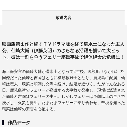
放送内容
映画版第１作と続くＴＶドラマ版を経て潜水士になった主人
公、仙崎大輔（伊藤英明）のさらなる活躍を描いて大ヒッ
ト。彼は一刻を争うフェリー座礁事故で絶体絶命の危機に！
海上保安官の仙崎大輔が潜水士となって2年後。巡視船《ながれ》の
同僚だった仙崎と吉岡はともに機動救難士となり、鹿児島に配属。仙
崎は恋人・環菜と順調に交際を続け、結婚が近づく。だがそんなある
日、鹿児島湾でフェリーが座礁する大事故が発生し、現場に派遣され
た仙崎と吉岡はフェリーの中へ。しかしフェリーは予想以上の早さで
浸水し、火災も発生。たまたまフェリーに乗り合わせ、苦境を知った
環菜は仙崎の安否を心配する。
作品データ