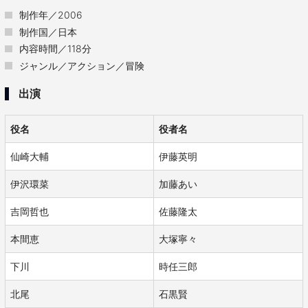
制作年／2006
制作国／日本
内容時間／118分
ジャンル／アクション／冒険
出演
役名
役者名
仙崎大輔
伊藤英明
伊沢環菜
加藤あい
吉岡哲也
佐藤隆太
本間恵
大塚寧々
下川
時任三郎
北尾
石黒賢