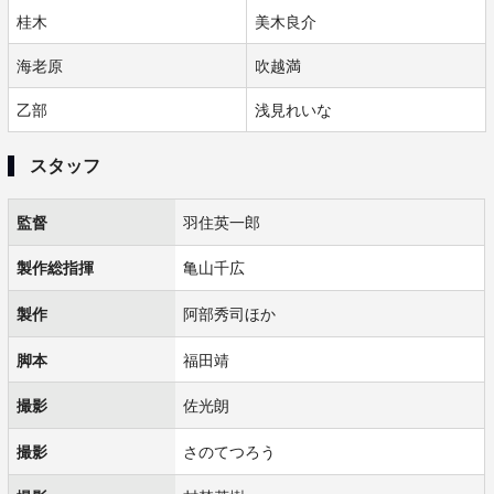
桂木
美木良介
海老原
吹越満
乙部
浅見れいな
スタッフ
監督
羽住英一郎
製作総指揮
亀山千広
製作
阿部秀司ほか
脚本
福田靖
撮影
佐光朗
撮影
さのてつろう