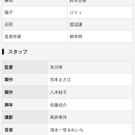
麻耶
鈴木京香
陽子
りりィ
石田
渡辺謙
造形作家
柄本明
スタッフ
監督
市川準
製作
宮本まさ江
製作
八木桂子
脚本
佐藤信介
撮影
蔦井孝洋
音楽
清水一登＆れいち