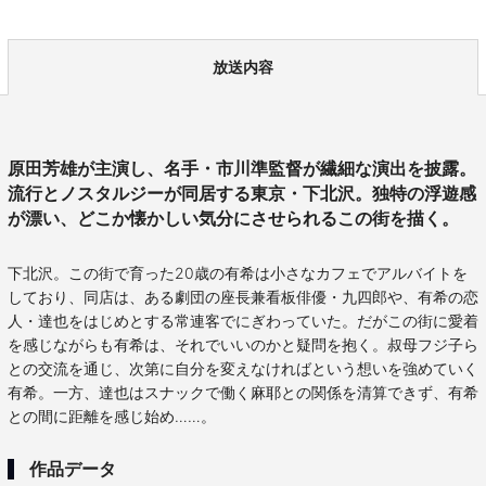
放送内容
原田芳雄が主演し、名手・市川準監督が繊細な演出を披露。
流行とノスタルジーが同居する東京・下北沢。独特の浮遊感
が漂い、どこか懐かしい気分にさせられるこの街を描く。
下北沢。この街で育った20歳の有希は小さなカフェでアルバイトを
しており、同店は、ある劇団の座長兼看板俳優・九四郎や、有希の恋
人・達也をはじめとする常連客でにぎわっていた。だがこの街に愛着
を感じながらも有希は、それでいいのかと疑問を抱く。叔母フジ子ら
との交流を通じ、次第に自分を変えなければという想いを強めていく
有希。一方、達也はスナックで働く麻耶との関係を清算できず、有希
との間に距離を感じ始め……。
作品データ