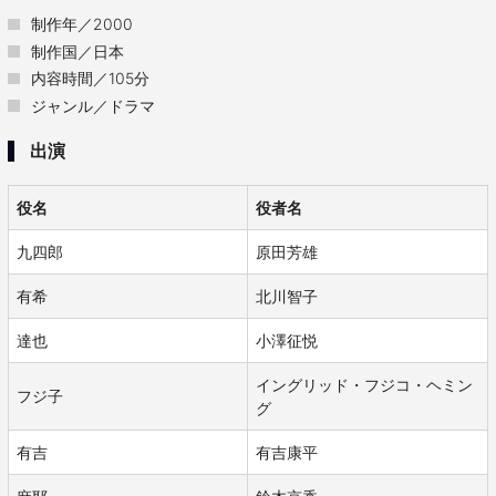
制作年／2000
制作国／日本
内容時間／105分
ジャンル／ドラマ
出演
役名
役者名
九四郎
原田芳雄
有希
北川智子
達也
小澤征悦
イングリッド・フジコ・ヘミン
フジ子
グ
有吉
有吉康平