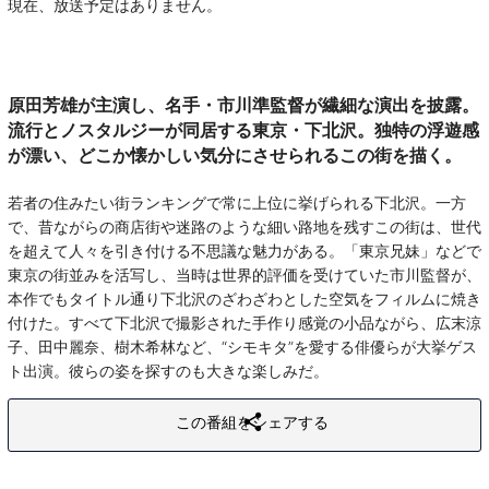
現在、放送予定はありません。
原田芳雄が主演し、名手・市川準監督が繊細な演出を披露。
流行とノスタルジーが同居する東京・下北沢。独特の浮遊感
が漂い、どこか懐かしい気分にさせられるこの街を描く。
若者の住みたい街ランキングで常に上位に挙げられる下北沢。一方
で、昔ながらの商店街や迷路のような細い路地を残すこの街は、世代
を超えて人々を引き付ける不思議な魅力がある。「東京兄妹」などで
東京の街並みを活写し、当時は世界的評価を受けていた市川監督が、
本作でもタイトル通り下北沢のざわざわとした空気をフィルムに焼き
付けた。すべて下北沢で撮影された手作り感覚の小品ながら、広末涼
子、田中麗奈、樹木希林など、“シモキタ”を愛する俳優らが大挙ゲス
ト出演。彼らの姿を探すのも大きな楽しみだ。
この番組をシェアする