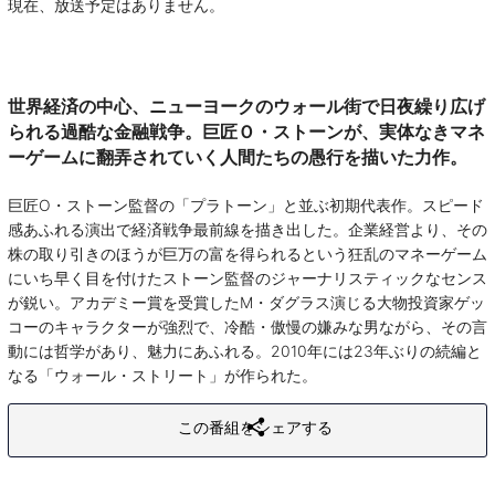
現在、放送予定はありません。
世界経済の中心、ニューヨークのウォール街で日夜繰り広げ
られる過酷な金融戦争。巨匠Ｏ・ストーンが、実体なきマネ
ーゲームに翻弄されていく人間たちの愚行を描いた力作。
巨匠O・ストーン監督の「プラトーン」と並ぶ初期代表作。スピード
感あふれる演出で経済戦争最前線を描き出した。企業経営より、その
株の取り引きのほうが巨万の富を得られるという狂乱のマネーゲーム
にいち早く目を付けたストーン監督のジャーナリスティックなセンス
が鋭い。アカデミー賞を受賞したM・ダグラス演じる大物投資家ゲッ
コーのキャラクターが強烈で、冷酷・傲慢の嫌みな男ながら、その言
動には哲学があり、魅力にあふれる。2010年には23年ぶりの続編と
なる「ウォール・ストリート」が作られた。
この番組をシェアする