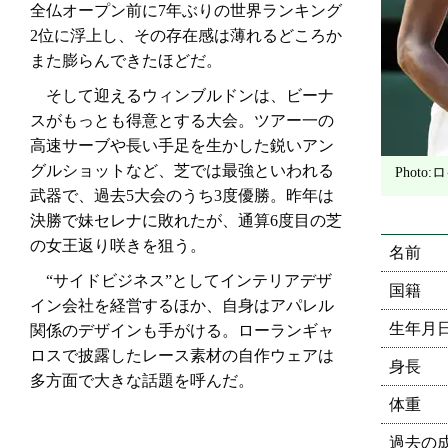
全仏オープン前に7年ぶりの世界ランキング
2位に浮上し、その存在感は薄れるどころか
また膨らんできたほどだ。
そして迎えるウィンブルドンは、ビーナ
スがもっとも得意とする大会。ツアー一の
高速サーブや長い手足を生かした鋭いアン
グルショットなど、芝では最強といわれる
Photo
武器で、過去5大会のうち3度優勝。昨年は
決勝で妹セレナに敗れたが、通算6度目の芝
の女王返り咲きを狙う。
名前
“サイドビジネス”としてインテリアデザ
国籍
イン会社を経営するほか、自身はアパレル
生年月
関係のデザインも手がける。ローランギャ
ロスで披露したレース素材の自作ウェアは
身長
多方面で大きな話題を呼んだ。
体重
過去の