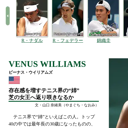
R・ナダル
R・フェデラー
錦織圭
VENUS WILLIAMS
ビーナス・ウイリアムズ
存在感を増すテニス界の“姉”
芝の女王へ返り咲きなるか
文・山口 奈緒美（やまぐち・なおみ）
テニス界で“姉”といえばこの人。トップ
40の中では最年長の30歳になったものの、