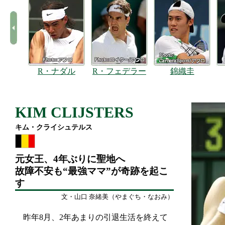
R・ナダル
R・フェデラー
錦織圭
KIM CLIJSTERS
キム・クライシュテルス
元女王、4年ぶりに聖地へ
故障不安も“最強ママ”が奇跡を起こ
す
文・山口 奈緒美（やまぐち・なおみ）
昨年8月、2年あまりの引退生活を終えて