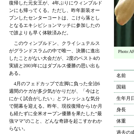
復帰した元女王が、4年ぶりにウィンブルド
ンにも帰ってくる。ただし、昨年新装オー
プンしたセンターコートは、こけら落とし
となるエキシビションマッチに参加したの
で誰よりも早く体験済みだ。
このウィンブルドン、クライシュテルス
がグランドスラムの中で唯一、決勝に進出
Photo:
したことがない大会だが、2度のベスト4の
実績と2003年にはダブルス優勝の思い出も
ある。
名前
4月のフェドカップで左脚に負った全治6
国籍
週間のケガが多少気がかりだが、「今はと
生年月
にかく試合がしたい」とフレッシュな気分
で開幕を迎える。昨年、現役復帰から1か月
身長
も経たずに全米オープン優勝を果たした“最
体重
強ママ”のこと、どんな奇跡を起こすかわか
らない。
過去の