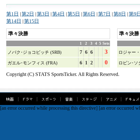
第1日
|
第2日
|
第3日
|
第4日
|
第5日
|
第6日
|
第7日
|
第8日
|
第9
第14日
|
第15日
準々決勝
準々決勝
1
2
3
4
5
Sets
3
7
6
6
ノバク･ジョコビッチ (SRB)
ロジャー・フ
0
6
1
2
ガエル･モンフィス (FRA)
ロビン･ソダ
Copyright (C) STATS SportsTicker. All Rights Reserved.
[an error occurred while processing this directive]
[an error occurred wh