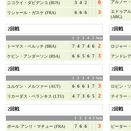
0
アルノー・ク
3
4
2
ニコライ・ダビデンコ (RUS)
3
エドゥア
6
6
6
リシャール・ガスケ (FRA)
(ARG)
2回戦
2回戦
1
2
3
4
5
Sets
2
7
4
7
4
6
トーマス・ベルッチ (BRA)
ロジャー・フ
3
6
6
5
6
7
ケビン・アンダーソン (RSA)
アンドレアス
2回戦
2回戦
1
2
3
4
5
Sets
3
6
6
6
1
7
ユルゲン・メルツァー (AUT)
ロビン・ソダ
2
4
7
3
6
5
リカーダス・ベランキス (LTU)
テイラー・デ
2回戦
2回戦
1
2
3
4
5
Sets
3
7
6
6
ポール アンリ・マチュー (FRA)
ピーター・