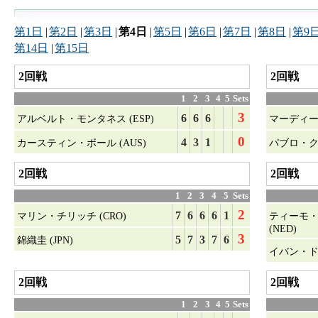
第1日
|
第2日
|
第3日
|
第4日
|
第5日
|
第6日
|
第7日
|
第8日
|
第9
第14日
|
第15日
2回戦
2回戦
1
2
3
4
5
Sets
3
6
6
6
アルベルト・モンタネス (ESP)
マーディー
0
4
3
1
カースティン・ボール (AUS)
パブロ・クエ
2回戦
2回戦
1
2
3
4
5
Sets
2
7
6
6
6
1
マリン・チリッチ (CRO)
ティーモ・
(NED)
3
5
7
3
7
6
錦織圭 (JPN)
イバン・ドデ
2回戦
2回戦
1
2
3
4
5
Sets