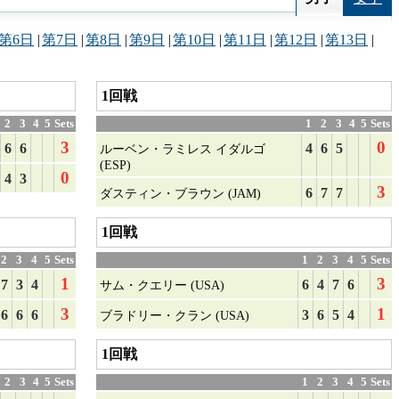
第6日
|
第7日
|
第8日
|
第9日
|
第10日
|
第11日
|
第12日
|
第13日
|
1回戦
2
3
4
5
Sets
1
2
3
4
5
Sets
3
0
6
6
4
6
5
ルーベン・ラミレス イダルゴ
(ESP)
0
4
3
3
6
7
7
ダスティン・ブラウン (JAM)
1回戦
2
3
4
5
Sets
1
2
3
4
5
Sets
1
3
7
3
4
6
4
7
6
サム・クエリー (USA)
3
1
6
6
6
3
6
5
4
ブラドリー・クラン (USA)
1回戦
2
3
4
5
Sets
1
2
3
4
5
Sets