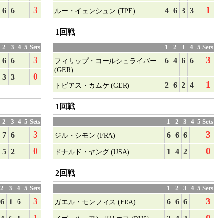
3
1
6
6
4
6
3
3
ルー・イェンシュン (TPE)
1回戦
2
3
4
5
Sets
1
2
3
4
5
Sets
3
3
6
6
6
4
6
6
フィリップ・コールシュライバー
(GER)
0
3
3
1
2
6
2
4
トビアス・カムケ (GER)
1回戦
2
3
4
5
Sets
1
2
3
4
5
Sets
3
3
7
6
6
6
6
ジル・シモン (FRA)
0
0
5
2
1
4
2
ドナルド・ヤング (USA)
2回戦
2
3
4
5
Sets
1
2
3
4
5
Sets
3
3
6
1
6
6
6
6
ガエル・モンフィス (FRA)
1
0