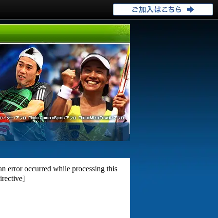
an error occurred while processing this
irective]