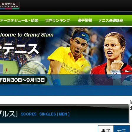
[
d
男子
女子