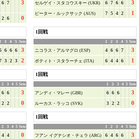
3
3
6
7
6
7
6
6
セルゲイ・スタコウスキー (UKR)
1
7
5
4
2
ピーター・ルックサック (AUS)
0
2
6
1回戦
2
3
4
5
Sets
1
2
3
4
5
Sets
3
3
5
6
6
6
4
6
6
7
ニコラス・アルマグロ (ESP)
2
1
7
3
2
3
6
4
4
6
ポティト・スタラーチェ (ITA)
1回戦
2
3
4
5
Sets
1
2
3
4
5
Sets
3
3
6
6
6
6
6
アンディ・マレー (GBR)
0
0
2
2
3
2
2
ルーカス・ラッコ (SVK)
1回戦
2
3
4
5
Sets
1
2
3
4
5
Sets
0
3
4
4
6
4
6
6
フアン イグナシオ・チェラ (ARG)