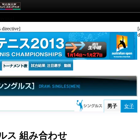
rective]
 directive]
[
d
男子
女子
ルス 組み合わせ