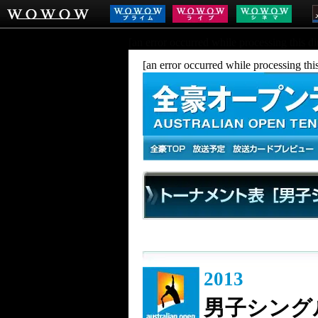
[an error occurred while processing this di
[an error occurred while processing this
2013
男子シング