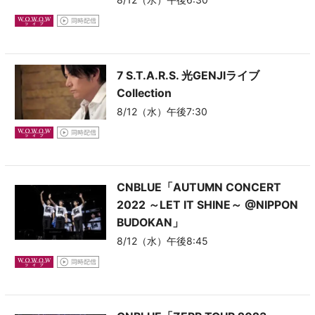
7 S.T.A.R.S. 光GENJIライブ
Collection
8/12（水）午後7:30
CNBLUE「AUTUMN CONCERT
2022 ～LET IT SHINE～ @NIPPON
BUDOKAN」
8/12（水）午後8:45