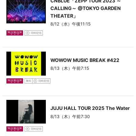
CNBLUE「ZEPP TOUR 2023 ～
CALLING～ @TOKYO GARDEN
THEATER」
8/12（水）午後11:15
WOWOW MUSIC BREAK
#422
8/13（木）午前7:15
JUJU HALL TOUR 2025 The Water
8/13（木）午前7:30