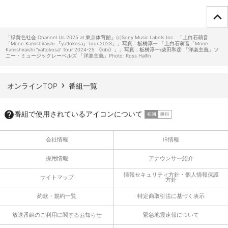
ページTOPへ
「緑黄色社会 Channel Us 2025 at 東京体育館」(c)Sony Music Labels Inc. 「上白石萌音
「Mone Kamishiraishi 『yattokosa』Tour 2023」」写真：板橋淳一 「上白石萌音「Mone
Kamishiraishi “yattokosa” Tour 2024-25 《kibi》」」写真：板橋淳一/柴田和彦 「洋楽主義」ソ
ニー・ミュージックレーベルズ 「洋楽主義」Photo: Ross Halfin
オンラインTOP
番組一覧
番組で使用されているアイコンについて
会社情報
IR情報
採用情報
アナウンサー紹介
情報セキュリティ方針・個人情報保護
サイトマップ
方針
約款・規約一覧
特定商取引法に基づく表示
放送番組のご利用に関するお知らせ
緊急地震速報について