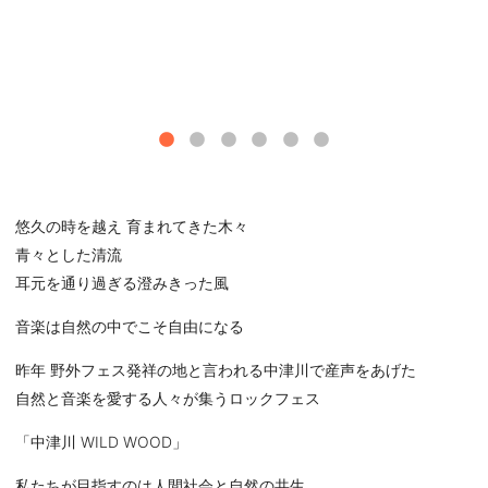
悠久の時を越え 育まれてきた⽊々
⻘々とした清流
⽿元を通り過ぎる澄みきった⾵
⾳楽は⾃然の中でこそ⾃由になる
昨年 野外フェス発祥の地と⾔われる中津川で産声をあげた
⾃然と⾳楽を愛する⼈々が集うロックフェス
「中津川 WILD WOOD」
私たちが⽬指すのは⼈間社会と⾃然の共⽣