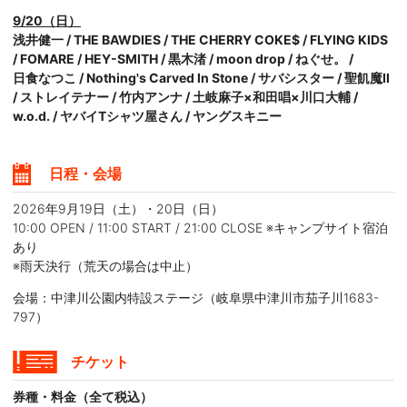
9/20（日）
浅井健⼀
/
THE BAWDIES
/
THE CHERRY COKE$
/
FLYING KIDS
/
FOMARE
/
HEY-SMITH
/
黒木渚
/
moon drop
/
ねぐせ。
/
日食なつこ
/
Nothing's Carved In Stone
/
サバシスター
/
聖飢魔II
/
ストレイテナー
/
竹内アンナ
/
土岐麻子×和田唱×川口大輔
/
w.o.d.
/
ヤバイTシャツ屋さん
/
ヤングスキニー
日程・会場
2026年9月19日（土）・20日（日）
10:00 OPEN / 11:00 START / 21:00 CLOSE ※キャンプサイト宿泊
あり
※雨天決行（荒天の場合は中止）
会場：中津川公園内特設ステージ（岐阜県中津川市茄子川1683-
797）
チケット
券種・料金（全て税込）