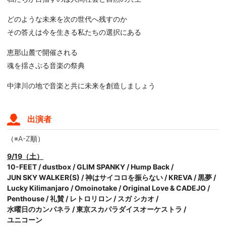
どのような未来を次の世代へ残すのか
その答えは今を⽣きる私たちの選択にある
恵那⼭麓で開催される
魂を揺さぶる⾳楽の祭典
中津川の地で⾳楽と共に未来を創造しましょう
出演者
（※A-Z順）
9/19（土）
10-FEET
/
dustbox
/
GLIM SPANKY
/
Hump Back
/
JUN SKY WALKER(S)
/
神はサイコロを振らない
/
KREVA
/
黒夢
/
Lucky Kilimanjaro
/
Omoinotake
/
Original Love & CADEJO
/
Penthouse
/
礼賛
/
レトロリロン
/
スガ シカオ
/
水曜日のカンパネラ
/
東京スカパラダイスオーケストラ
/
ユニコーン