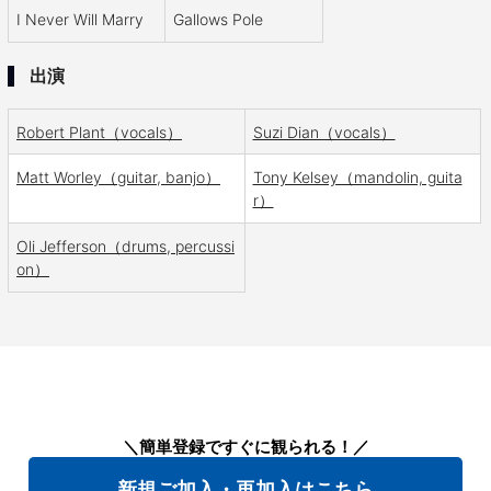
I Never Will Marry
Gallows Pole
出演
Robert Plant（vocals）
Suzi Dian（vocals）
Matt Worley（guitar, banjo）
Tony Kelsey（mandolin, guita
r）
Oli Jefferson（drums, percussi
on）
＼簡単登録ですぐに観られる！／
新規ご加入・再加入はこちら