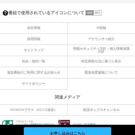
番組で使用されているアイコンについて
会社情報
IR情報
採用情報
アナウンサー紹介
情報セキュリティ方針・個人情報保護
サイトマップ
方針
約款・規約一覧
特定商取引法に基づく表示
放送番組のご利用に関するお知らせ
緊急地震速報について
サイトポリシー
関連メディア
WOWOWプラス（BS/CS放送）
歌謡ポップスチャンネル
JASRAC 許諾番号
9010055019Y45040
お申し込みはこちら