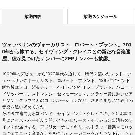
放送内容
放送スケジュール
ツェッペリンのヴォーカリスト、ロバート・プラント。201
9年から旅する、セイヴィング・グレイスとの新たな音楽遍
歴。彼が見つけたナンバーにZEPナンバーも披露。
1969年のデビューから1970年代を通じて一時代を築いたレッド・ツ
ェッペリンのボーカリスト、ロバート・プラント。1980年のバンド
解散後はソロ、盟友ジミー・ペイジとのペイジ・プラント、ハニー・
ドリッパーズ、ストレンジ・センセーション、グラミー賞に輝いたア
リソン・クラウスとのコラボレーションなど、さまざまな形で独自の
音楽を追い求めてきた。
その現在地である新バンド、セイヴィング・グレイスの、2024年10
月にスイス・バーゼルで開かれたバロワーズ・セッション出演時のラ
イブをお届けする。アメリカーナにイギリスのトラッド音楽やモロッ
コのエスニック音楽などを融合したオーガニックなサウンドは、ツェ