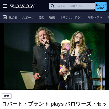
ログイン
ご加入
番組表
スポーツ
音楽
映画
オリジナルドラマ
海外ドラマ
音楽
ロバート・プラント plays バロワーズ・セッ