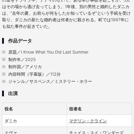
はその場から逃げ去ってしまう。1年後、別の男性と婚約したダニカ
は、“去年の夏、お前らが何をしたか知っているぞ”という手紙を受け
取り、ダニカの新たな婚約者は何者かに殺される。町では1997年に
も似た事件が起きていた。
作品データ
原題／I Know What You Did Last Summer
制作年／2025
制作国／アメリカ
内容時間（字幕版）／112分
ジャンル／サスペンス／ミステリー・ホラー
出演
役名
役者名
ダニカ
マデリン・クライン
エヴァ
チェイス・スイ・ワンダーズ