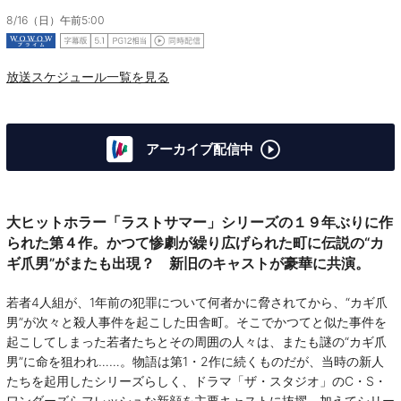
8/16（日）午前5:00
放送スケジュール一覧を見る
アーカイブ配信中
大ヒットホラー「ラストサマー」シリーズの１９年ぶりに作
られた第４作。かつて惨劇が繰り広げられた町に伝説の“カ
ギ爪男”がまたも出現？ 新旧のキャストが豪華に共演。
若者4人組が、1年前の犯罪について何者かに脅されてから、“カギ爪
男”が次々と殺人事件を起こした田舎町。そこでかつてと似た事件を
起こしてしまった若者たちとその周囲の人々は、またも謎の“カギ爪
男”に命を狙われ……。物語は第1・2作に続くものだが、当時の新人
たちを起用したシリーズらしく、ドラマ「ザ・スタジオ」のC・S・
ワンダーズらフレッシュな新顔を主要キャストに抜擢。加えてシリー