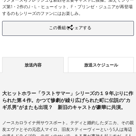
ズ第1・2作のJ・L・ヒューイット、F・プリンゼ・ジュニアが再登場
するのもシリーズのファンにはお楽しみ。
この番組をシェアする
放送内容
放送スケジュール
大ヒットホラー「ラストサマー」シリーズの１９年ぶりに作
られた第４作。かつて惨劇が繰り広げられた町に伝説の“カ
ギ爪男”がまたも出現？ 新旧のキャストが豪華に共演。
ノースカロライナ州サウスポート。テディと婚約したダニカ、その親
友エヴァとその元恋人マイロ、旧友スティーヴィーという5人は海辺
の道をドライブ中、テディのせいで、ある車が事故を起こすが、5人