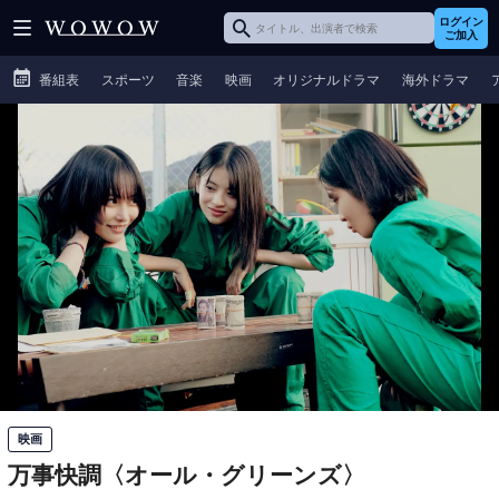
ログイン
ご加入
番組表
スポーツ
音楽
映画
オリジナルドラマ
海外ドラマ
映画
万事快調〈オール・グリーンズ〉