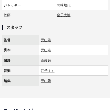
ジャッキー
黒崎煌代
佐藤
金子大地
スタッフ
監督
児山隆
脚本
児山隆
撮影
斎藤領
音楽
荘子ｉｔ
編集
児山隆