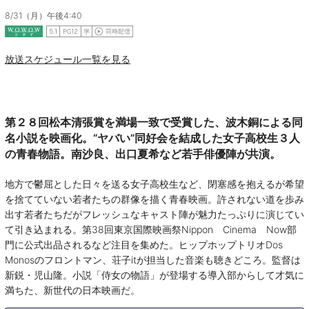
8/31（月）午後4:40
放送スケジュール一覧を見る
第２８回松本清張賞を満場一致で受賞した、波木銅による同
名小説を映画化。“ヤバい”同好会を結成した女子高校生３人
の青春物語。南沙良、出口夏希など若手俳優陣が共演。
地方で鬱屈とした日々を送る女子高校生など、閉塞感を抱えるが希望
を捨てていない若者たちの群像を描く青春映画。許されない道を歩み
出す若者たちだがフレッシュなキャスト陣が魅力たっぷりに演じてい
て引き込まれる。第38回東京国際映画祭Nippon Cinema Now部
門に公式出品されるなど注目を集めた。ヒップホップトリオDos
Monosのフロントマン、荘子itが担当した音楽も聴きどころ。監督は
新鋭・児山隆。小説「侍女の物語」が登場する導入部からして才気に
満ちた、新世代の日本映画だ。