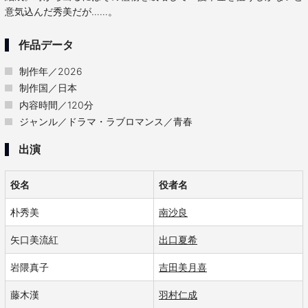
意気込んだ秀美だが……。
作品データ
制作年／2026
制作国／日本
内容時間／120分
ジャンル／ドラマ・ラブロマンス／青春
出演
役名
役者名
朴秀美
南沙良
矢口美流紅
出口夏希
岩隈真子
吉田美月喜
藤木漢
羽村仁成