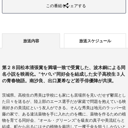
この番組をシェアする
放送内容
放送スケジュール
第２８回松本清張賞を満場一致で受賞した、波木銅による同
名小説を映画化。“ヤバい”同好会を結成した女子高校生３人
の青春物語。南沙良、出口夏希など若手俳優陣が共演。
茨城県。高校生の秀美は学校にも家にも居場所を見いだせず鬱屈とし
た日々を送るが、陸上部のエース選手だが家庭で問題を抱えている映
画好きの美流紅という友人ができる。そんな秀美は地元のラッパー佐
藤の家で、ある違法薬物を手に入れたのを機に、薬物を作るための植
物を育てる同好会、“オール・グリーンズ”を級友の真子や美流紅らと
結成。町から出るにはその植物を栽培して一攫千金を狙うしかないと