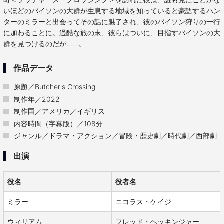
いほどのバイソンの大群が生息する地域を知っていると豪語するハン
ターのミラーと出会ってその話に魅了され、彼のバイソン狩りの一行
に加わることに。過酷な旅の末、彼らはついに、目指すバイソンの大
群を見つけるのだが……。
作品データ
原題／Butcher's Crossing
制作年／2022
制作国／アメリカ／イギリス
内容時間（字幕版）／108分
ジャンル／ドラマ・アクション／冒険・歴史劇／時代劇／西部劇
出演
役名
役者名
ミラー
ニコラス・ケイジ
ウィリアム
フレッド・ヘッキンジャー