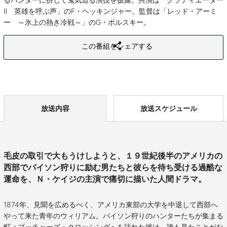
Ⅱ 英雄を呼ぶ声」のF・ヘッキンジャー。監督は「レッド・アーミ
ー ～氷上の熱き冷戦～」のG・ポルスキー。
この番組をシェアする
放送内容
放送スケジュール
毛皮の取引で大もうけしようと、１９世紀後半のアメリカの
西部でバイソン狩りに励む男たちと彼らを待ち受ける過酷な
運命を、Ｎ・ケイジの主演で痛切に描いた人間ドラマ。
1874年、見聞を広めるべく、アメリカ東部の大学を中退して西部へ
やって来た青年のウィリアム。バイソン狩りのハンターたちが集まる
町＜ブッチャーズ・クロッシング＞を訪れた彼は、誰も見たことがな