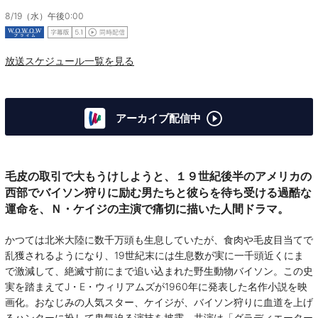
8/19（水）午後0:00
放送スケジュール一覧を見る
アーカイブ配信中
毛皮の取引で大もうけしようと、１９世紀後半のアメリカの
西部でバイソン狩りに励む男たちと彼らを待ち受ける過酷な
運命を、Ｎ・ケイジの主演で痛切に描いた人間ドラマ。
かつては北米大陸に数千万頭も生息していたが、食肉や毛皮目当てで
乱獲されるようになり、19世紀末には生息数が実に一千頭近くにま
で激減して、絶滅寸前にまで追い込まれた野生動物バイソン。この史
実を踏まえてJ・E・ウィリアムズが1960年に発表した名作小説を映
画化。おなじみの人気スター、ケイジが、バイソン狩りに血道を上げ
るハンターに扮して鬼気迫る演技を披露。共演は「グラディエーター