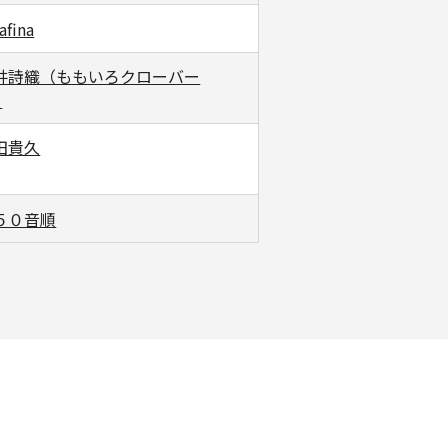
afina
井詩織（ももいろクローバー
）
田貴久
５０音順