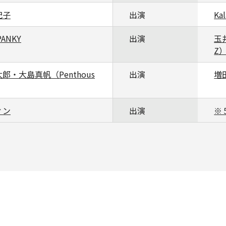
紀子
出演
Kal
PANKY
出演
玉
Z
郎・大島真帆（Penthous
出演
増
ィン
出演
※