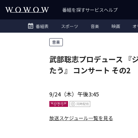
番組を探す
サービス
ヘルプ
番組表
スポーツ
音楽
映画
オ
音楽
武部聡志プロデュース 『
たう』 コンサート その2
9/24（木）午後3:45
放送スケジュール一覧を見る