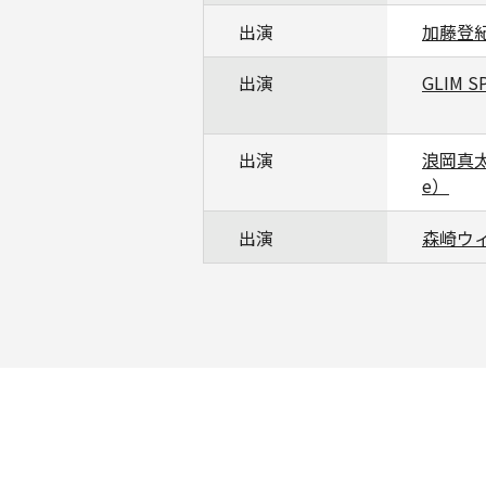
出演
加藤登
出演
GLIM S
出演
浪岡真太
e）
出演
森崎ウ