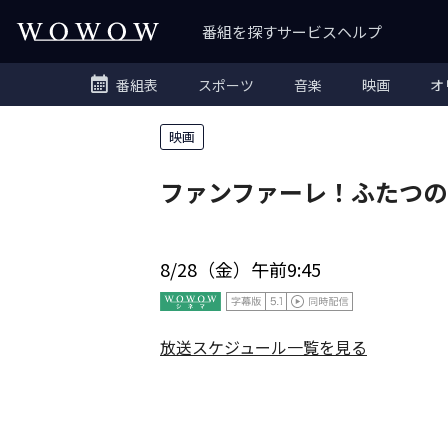
番組を探す
サービス
ヘルプ
番組表
スポーツ
音楽
映画
オ
映画
ファンファーレ！ふたつの
8/28（金）午前9:45
放送スケジュール一覧を見る