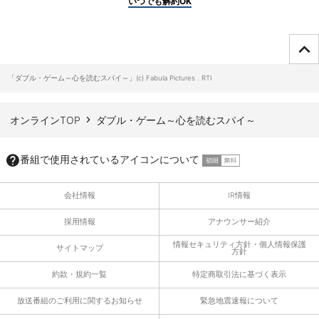
いつでも解約OK
ページTOPへ
「ダブル・ゲーム～心を読むスパイ～」(c) Fabula Pictures . RTI
オンラインTOP
ダブル・ゲーム～心を読むスパイ～
番組で使用されているアイコンについて
会社情報
IR情報
採用情報
アナウンサー紹介
情報セキュリティ方針・個人情報保護
サイトマップ
方針
約款・規約一覧
特定商取引法に基づく表示
放送番組のご利用に関するお知らせ
緊急地震速報について