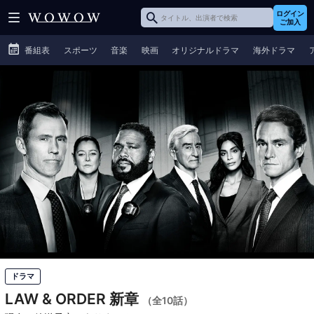
ログイン
ご加入
番組表
スポーツ
音楽
映画
オリジナルドラマ
海外ドラマ
ドラマ
LAW & ORDER 新章
（全10話）