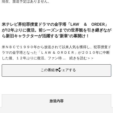
現在、放送予定はありません。
米テレビ界犯罪捜査ドラマの金字塔「LAW ＆ ORDER」
が12年ぶりに復活。前シーズンまでの世界観を引き継ぎなが
ら新旧キャラクターが活躍する“新章”の幕開け！
米ＮＢＣで１９９０年から放送されて以来人気を獲得し、犯罪捜査ド
ラマの金字塔となった「ＬＡＷ ＆ ＯＲＤＥＲ」が２０１０年に中断
した後、１２年ぶりに復活。ファン待
続きを読む
この番組をシェアする
放送内容