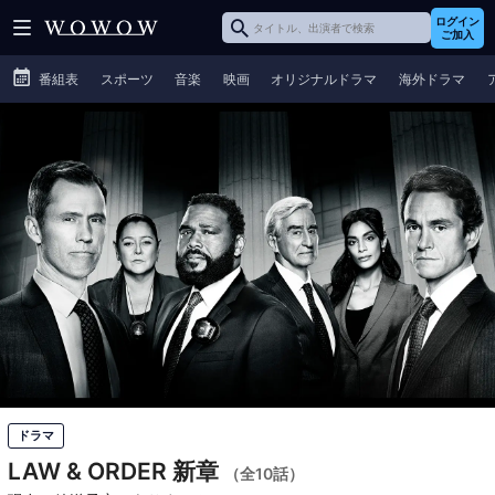
ログイン
ご加入
番組表
スポーツ
音楽
映画
オリジナルドラマ
海外ドラマ
ドラマ
LAW & ORDER 新章
（全10話）