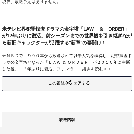
現在、放送予定はありません。
米テレビ界犯罪捜査ドラマの金字塔「LAW ＆ ORDER」
が12年ぶりに復活。前シーズンまでの世界観を引き継ぎなが
ら新旧キャラクターが活躍する“新章”の幕開け！
米ＮＢＣで１９９０年から放送されて以来人気を獲得し、犯罪捜査ド
ラマの金字塔となった「ＬＡＷ ＆ ＯＲＤＥＲ」が２０１０年に中断
した後、１２年ぶりに復活。ファン待
続きを読む
この番組をシェアする
放送内容