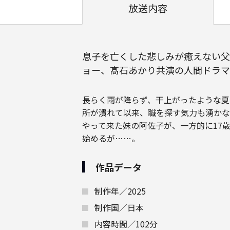
放送内容
息子を亡くした悲しみが癒えない父
ョー、髙石あかり共演の人間ドラマ
長らく雨が降らず、干上がったような夏
所が潰れて以来、職を探す気力も湧かな
やって来た妹の阿佐子が、一方的に17
始めるが……。
作品データ
制作年／2025
制作国／日本
内容時間／102分