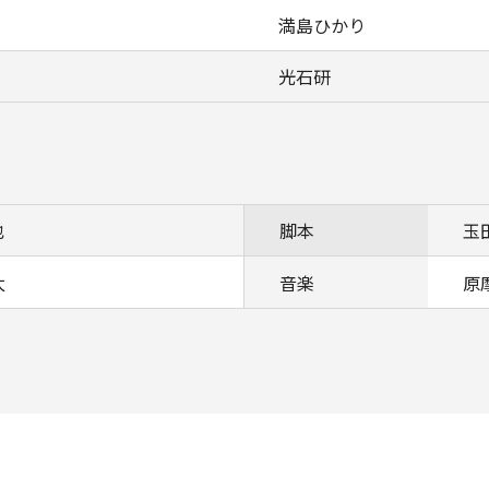
満島ひかり
光石研
也
脚本
玉
太
音楽
原