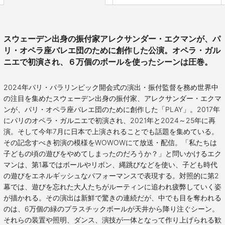
スウェーデン出身の振付家アレクサンダー・エクマンが、パ
リ・オペラ座バレエ団のために創作した公演。オペラ・ガル
ニエで初演され、６万個のボールを使ったシーンは圧巻。
2024年パリ・パラリンピック開会式の演出・振付監督を務め世界中
の注目を集めたスウェーデン出身の振付家、アレクサンダー・エクマ
ンが、パリ・オペラ座バレエ団のために創作した「PLAY」。2017年
にパリのオペラ・ガルニエで初演され、2021年と2024～25年に再
演。そして今年7月に日本で上演されることでも話題を集めている。
その記念すべき初演の模様をWOWOWにて放送・配信。「私たちは
子どもの頃の遊びをやめてしまったのだろうか？」と問いかけるエク
マンは、第1幕ではボールやリボン、縄跳びなどを使い、子ども時代
の遊びをエネルギッシュなパフォーマンスで表現する。対照的に第2
幕では、遊びを忘れた大人たちがルーティンに追われ疲弊していく姿
が描かれる。その演出は新鮮で驚きの連続だが、中でも目を奪われる
のは、6万個の緑のプラスチックボールが天井から降り注ぐシーン。
それらの装置や照明、ダンス、演技が一体となって作り上げられる歓