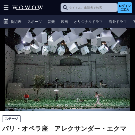
ログイン
ご加入
番組表
スポーツ
音楽
映画
オリジナルドラマ
海外ドラマ
ステージ
パリ・オペラ座 アレクサンダー・エクマ