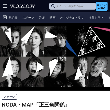
ログイン
ご加入
番組表
スポーツ
音楽
映画
オリジナルドラマ
海外ドラマ
ステージ
NODA・MAP「正三角関係」