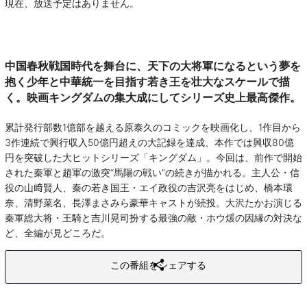
現在、放送予定はありません。
中国春秋戦国時代を舞台に、天下の大将軍になるという夢を
抱く少年と中華統一を目指す若き王を壮大なスケールで描
く。映画キングダムの集大成にしてシリーズ史上最高傑作。
累計発行部数1億部を越える原泰久のコミックを映画化し、1作目から
3作連続で興行収入50億円超えの大記録を達成、本作では興収80億
円を突破した大ヒットシリーズ「キングダム」。今回は、前作で開始
された秦軍と趙軍の激突“馬陽の戦い”の続きが描かれる。主人公・信
役の山﨑賢人、秦の若き国王・エイ政役の吉沢亮をはじめ、橋本環
奈、清野菜名、長澤まさみら豪華キャストが続投。大沢たかお演じる
秦軍総大将・王騎と吉川晃司扮する最強の敵・ホウ煖の因縁の対決な
ど、全編が見どころだ。
この番組をシェアする