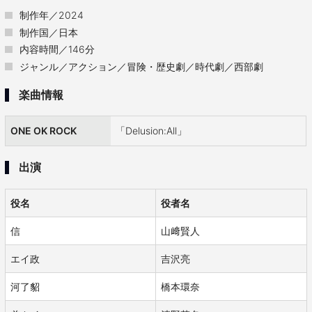
制作年／2024
制作国／日本
内容時間／146分
ジャンル／アクション／冒険・歴史劇／時代劇／西部劇
楽曲情報
ONE OK ROCK
「Delusion:All」
出演
役名
役者名
信
山﨑賢人
エイ政
吉沢亮
河了貂
橋本環奈