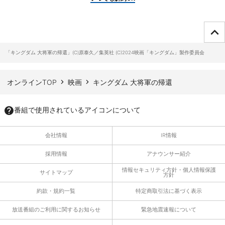
ページTOPへ
「キングダム 大将軍の帰還」(C)原泰久／集英社 (C)2024映画「キングダム」製作委員会
オンラインTOP
映画
キングダム 大将軍の帰還
番組で使用されているアイコンについて
会社情報
IR情報
採用情報
アナウンサー紹介
情報セキュリティ方針・個人情報保護
サイトマップ
方針
約款・規約一覧
特定商取引法に基づく表示
放送番組のご利用に関するお知らせ
緊急地震速報について