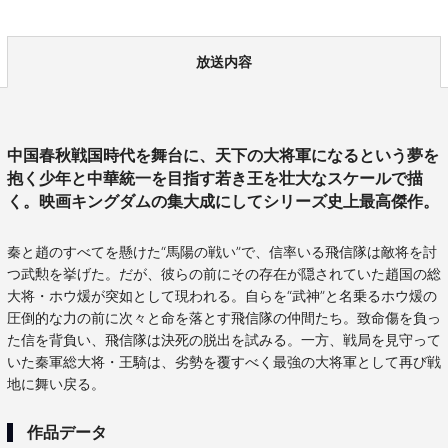
放送内容
中国春秋戦国時代を舞台に、天下の大将軍になるという夢を
抱く少年と中華統一を目指す若き王を壮大なスケールで描
く。映画キングダムの集大成にしてシリーズ史上最高傑作。
秦と趙のすべてを懸けた“馬陽の戦い”で、信率いる飛信隊は敵将を討
つ武勲を挙げた。だが、彼らの前にその存在が隠されていた趙国の総
大将・ホウ煖が突如として現われる。自らを“武神”と名乗るホウ煖の
圧倒的な力の前に次々と命を落とす飛信隊の仲間たち。致命傷を負っ
た信を背負い、飛信隊は決死の脱出を試みる。一方、戦局を見守って
いた秦軍総大将・王騎は、劣勢を覆すべく最強の大将軍として再び戦
地に舞い戻る。
作品データ