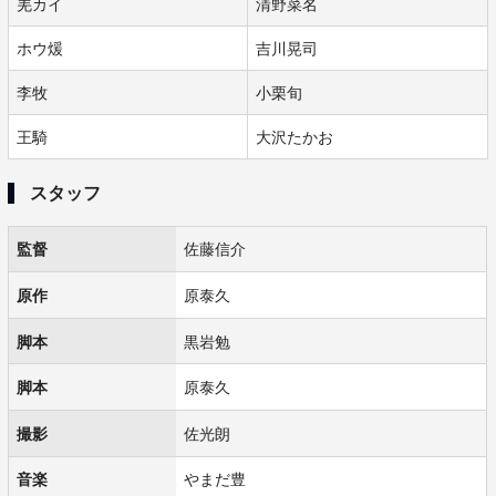
羌カイ
清野菜名
ホウ煖
吉川晃司
李牧
小栗旬
王騎
大沢たかお
スタッフ
監督
佐藤信介
原作
原泰久
脚本
黒岩勉
脚本
原泰久
撮影
佐光朗
音楽
やまだ豊