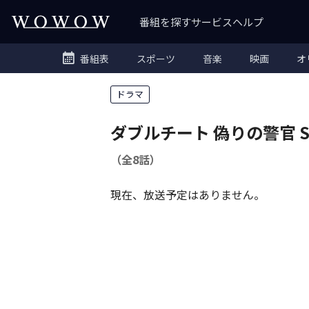
番組を探す
サービス
ヘルプ
番組表
スポーツ
音楽
映画
オ
ドラマ
ダブルチート 偽りの警官 Se
（全8話）
現在、放送予定はありません。