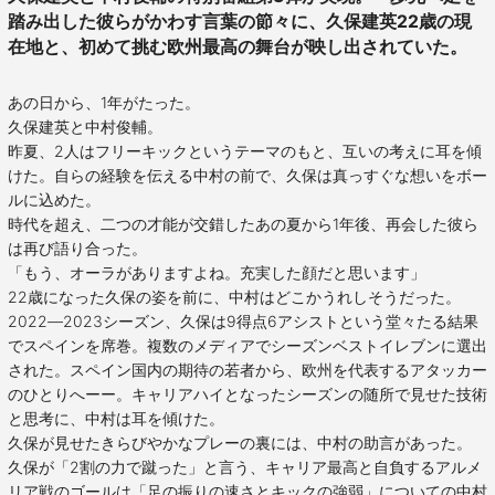
踏み出した彼らがかわす言葉の節々に、久保建英22歳の現
在地と、初めて挑む欧州最高の舞台が映し出されていた。
あの日から、1年がたった。
久保建英と中村俊輔。
昨夏、2人はフリーキックというテーマのもと、互いの考えに耳を傾
けた。自らの経験を伝える中村の前で、久保は真っすぐな想いをボー
ルに込めた。
時代を超え、二つの才能が交錯したあの夏から1年後、再会した彼ら
は再び語り合った。
「もう、オーラがありますよね。充実した顔だと思います」
22歳になった久保の姿を前に、中村はどこかうれしそうだった。
2022―2023シーズン、久保は9得点6アシストという堂々たる結果
でスペインを席巻。複数のメディアでシーズンベストイレブンに選出
された。スペイン国内の期待の若者から、欧州を代表するアタッカー
のひとりへーー。キャリアハイとなったシーズンの随所で見せた技術
と思考に、中村は耳を傾けた。
久保が見せたきらびやかなプレーの裏には、中村の助言があった。
久保が「2割の力で蹴った」と言う、キャリア最高と自負するアルメ
リア戦のゴールは「足の振りの速さとキックの強弱」についての中村