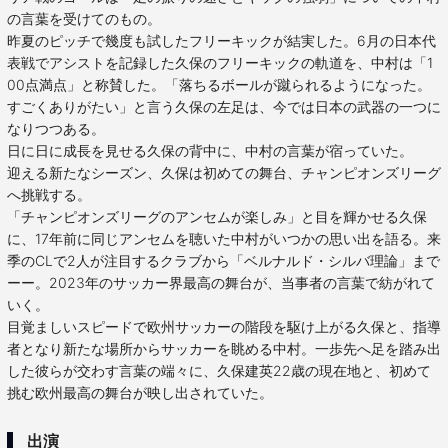
の言葉を受けてのもの。
昨夏のピッチで幾度も試したフリーキックが結実した。6月の日本代
表戦でアシストを記録した久保のフリーキックの軌道を、中村は「1
00点満点」と称賛した。「落ちるボールが蹴られるようになった。
すごくありがたい」と言う久保の左足は、今では日本の武器の一つに
なりつつある。
日に日に成長を見せる久保の背中に、中村の言葉が宿っていた。
迎える新たなシーズン、久保は初めての舞台、チャンピオンズリーグ
へ挑戦する。
「チャンピオンズリーグのアンセムが楽しみ」と目を輝かせる久保
に、17年前に同じアンセムを聴いた中村がいつかの思い出を語る。来
季のCLで2人が注目するクラブから「ベルナルド・シルバ理論」まで
ーー。2023年のサッカー界最高の舞台が、当事者の言葉で紡がれて
いく。
目覚ましいスピードで欧州サッカーの階段を駆け上がる久保と、指導
者となり新たな場所からサッカーを眺める中村。一歩先へ足を踏み出
した彼らが交わす言葉の端々に、久保建英22歳の現在地と、初めて
挑む欧州最高の舞台が映し出されていた。
出演