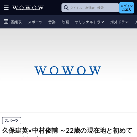
ログイン
ご加入
番組表
スポーツ
音楽
映画
オリジナルドラマ
海外ドラマ
スポーツ
久保建英×中村俊輔 ～22歳の現在地と初めて