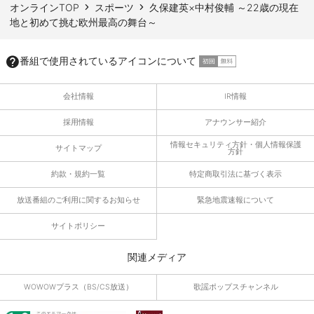
オンラインTOP
スポーツ
久保建英×中村俊輔 ～22歳の現在
地と初めて挑む欧州最高の舞台～
番組で使用されているアイコンについて
会社情報
IR情報
採用情報
アナウンサー紹介
情報セキュリティ方針・個人情報保護
サイトマップ
方針
約款・規約一覧
特定商取引法に基づく表示
放送番組のご利用に関するお知らせ
緊急地震速報について
サイトポリシー
関連メディア
WOWOWプラス（BS/CS放送）
歌謡ポップスチャンネル