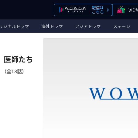
配信は
こちら
リジナルドラマ
海外ドラマ
アジアドラマ
ステージ
 医師たち
（全13話）