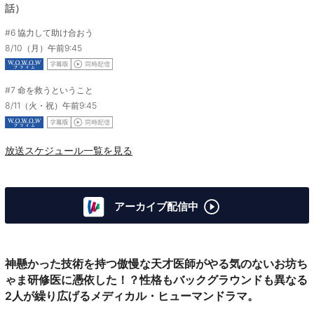
話）
#6
協力して助け合おう
8/10（月）午前9:45
#7
命を救うということ
8/11（火・祝）午前9:45
放送スケジュール一覧を見る
アーカイブ配信中
神懸かった技術を持つ傲慢な天才医師がやる気のないお坊ち
ゃま研修医に憑依した！？性格もバックグラウンドも異なる
2人が繰り広げるメディカル・ヒューマンドラマ。