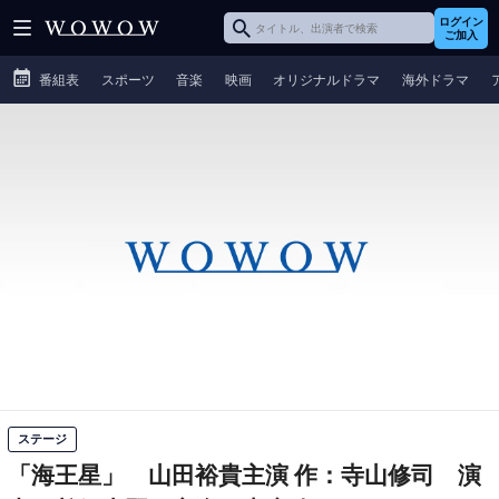
ログイン
ご加入
番組表
スポーツ
音楽
映画
オリジナルドラマ
海外ドラマ
ステージ
「海王星」 山田裕貴主演
作：寺山修司 演