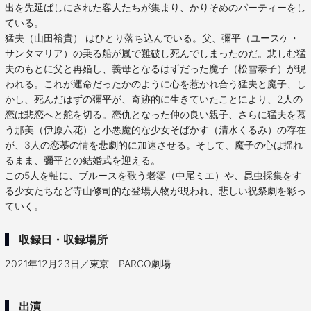
出を先延ばしにされた客人たちが集まり、かりそめのパーティーをし
ている。
猛夫（山田裕貴） はひとり落ち込んでいる。父、彌平（ユースケ・
サンタマリア）の乗る船が嵐で難破し死んでしまったのだ。悲しむ猛
夫のもとに父と再婚し、義母となるはずだった魔子（松雪泰子）が現
われる。これが運命だったかのように心を惹かれ合う猛夫と魔子、し
かし、死んだはずの彌平が、奇跡的に生きていたことにより、2人の
恋は悲恋へと舵を切る。恋仇となった仲の良い親子、さらに猛夫を慕
う那美（伊原六花）と小悪魔的な少女そばかす（清水くるみ）の存在
が、3人の恋慕の情を悲劇的に加速させる。そして、魔子の心は揺れ
るまま、彌平との結婚式を迎える。
この5人を軸に、ブルースを歌う老婆（中尾ミエ）や、昆虫採集をす
る少女たちなど寺山修司的な登場人物が現われ、悲しい祝祭劇を彩っ
ていく。
収録日・収録場所
2021年12月23日／東京 PARCO劇場
出演