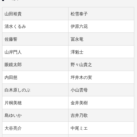
山田裕貴
松雪泰子
清水くるみ
伊原六花
佐藤誓
冨永竜
山岸門人
澤魁士
眼鏡太郎
野々山貴之
内田慈
坪井木の実
白木原しのぶ
小山雲母
片桐美穂
金井美樹
島ゆいか
吉井乃歌
大谷亮介
中尾ミエ