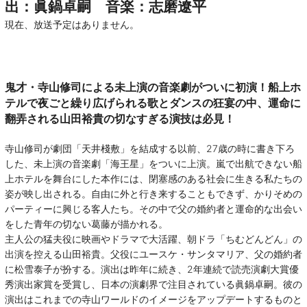
出：眞鍋卓嗣 音楽：志磨遼平
現在、放送予定はありません。
鬼才・寺山修司による未上演の音楽劇がついに初演！船上ホ
テルで夜ごと繰り広げられる歌とダンスの狂宴の中、運命に
翻弄される山田裕貴の切なすぎる演技は必見！
寺山修司が劇団「天井棧敷」を結成する以前、27歳の時に書き下ろ
した、未上演の音楽劇「海王星」をついに上演。嵐で出航できない船
上ホテルを舞台にした本作には、閉塞感のある社会に生きる私たちの
姿が映し出される。自由に外と行き来することもできず、かりそめの
パーティーに興じる客人たち。その中で父の婚約者と運命的な出会い
をした青年の切ない葛藤が描かれる。
主人公の猛夫役に映画やドラマで大活躍、朝ドラ「ちむどんどん」の
出演を控える山田裕貴。父役にユースケ・サンタマリア、父の婚約者
に松雪泰子が扮する。演出は昨年に続き、2年連続で読売演劇大賞優
秀演出家賞を受賞し、日本の演劇界で注目されている眞鍋卓嗣。彼の
演出はこれまでの寺山ワールドのイメージをアップデートするものと