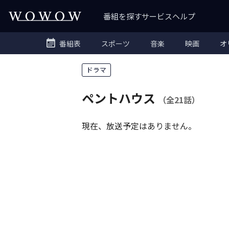
番組を探す
サービス
ヘルプ
番組表
スポーツ
音楽
映画
オ
ドラマ
ペントハウス
（全21話）
現在、放送予定はありません。