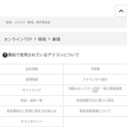
ページTOPへ
「劇場」(C)2020「劇場」製作委員会
オンラインTOP
映画
劇場
番組で使用されているアイコンについて
会社情報
IR情報
採用情報
アナウンサー紹介
情報セキュリティ方針・個人情報保護
サイトマップ
方針
約款・規約一覧
特定商取引法に基づく表示
放送番組のご利用に関するお知らせ
緊急地震速報について
サイトポリシー