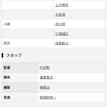
上川周作
大友律
小峰
井口理
三浦誠己
田所
浅香航大
スタッフ
監督
行定勲
脚本
蓬莱竜太
撮影
槇憲治
音楽
曽我部恵一