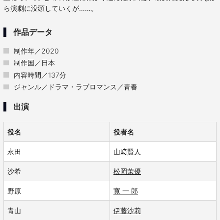
ら演劇に没頭していくが……。
作品データ
制作年／2020
制作国／日本
内容時間／137分
ジャンル／ドラマ・ラブロマンス／青春
出演
役名
役者名
永田
山﨑賢人
沙希
松岡茉優
野原
寛 一 郎
青山
伊藤沙莉