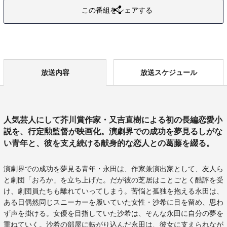
この番組をシェアする
放送内容
放送スケジュール
人気芸人にして芥川賞作家・又吉直樹による初の長編恋愛小
説を、行定勲監督が映画化。演劇界での成功を夢見るしがな
い青年と、彼を支え続ける献身的な恋人との葛藤を綴る。
演劇界での成功を夢見る青年・永田は、作家兼演出家として、友人ら
と劇団「おろか」を立ち上げた。だが彼の芝居はことごとく酷評を受
け、劇団員たちも離れていってしまう。苦悩と孤独を抱える永田は、
ある日偶然同じスニーカーを履いていた女性・沙希に目を留め、思わ
ず声を掛ける。女優を目指していた沙希は、そんな永田に自分の夢を
重ねていく。沙希の部屋に転がり込んだ永田は、彼女に支えられなが