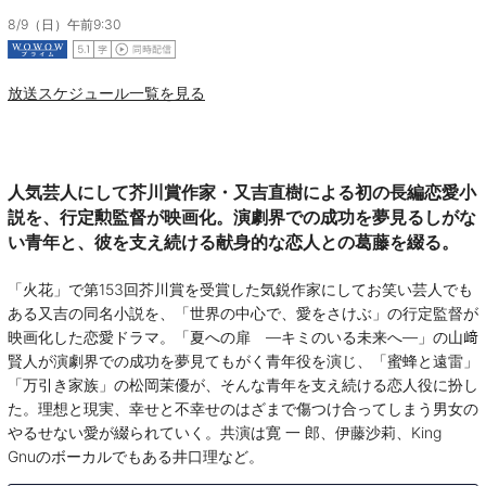
8/9（日）午前9:30
放送スケジュール一覧を見る
人気芸人にして芥川賞作家・又吉直樹による初の長編恋愛小
説を、行定勲監督が映画化。演劇界での成功を夢見るしがな
い青年と、彼を支え続ける献身的な恋人との葛藤を綴る。
「火花」で第153回芥川賞を受賞した気鋭作家にしてお笑い芸人でも
ある又吉の同名小説を、「世界の中心で、愛をさけぶ」の行定監督が
映画化した恋愛ドラマ。「夏への扉 ―キミのいる未来へ―」の山﨑
賢人が演劇界での成功を夢見てもがく青年役を演じ、「蜜蜂と遠雷」
「万引き家族」の松岡茉優が、そんな青年を支え続ける恋人役に扮し
た。理想と現実、幸せと不幸せのはざまで傷つけ合ってしまう男女の
やるせない愛が綴られていく。共演は寛 一 郎、伊藤沙莉、King
Gnuのボーカルでもある井口理など。