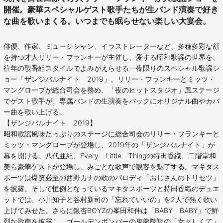
開催。豪華スペシャルゲスト歌手たちが生バンド演奏で好き
な曲を歌いまくる。いつまでも眠らせない楽しい大宴会。
俳優、作家、ミュージシャン、イラストレーターなど、多種多彩な顔
を持つ才人リリー・フランキーが主催し、愛する昭和歌謡の世界を、
往年の歌番組スタイルでよみがえらせる一夜限りのスペシャル歌謡シ
ョー「ザンジバルナイト 2019」。リリー・フランキーとミッツ・
マングローブが総合司会を務め、「夜のヒットスタジオ」風ステージ
でゲスト歌手が、専属バンドの生演奏をバックにオリジナル曲やカバ
ー曲を歌い上げる。
【ザンジバルナイト 2019】
昭和歌謡風味たっぷりのステージに総合司会のリリー・フランキーと
ミッツ・マングローブが登場し、2019年の「ザンジバルナイト」が
幕を開ける。八代亜紀、Every Little Thingの持田香織、二階堂和
美ら豪華ゲストが登場し、みごとな歌声で観客を魅了する。マキタス
ポーツは爆笑必至の西野カナの歌のパロディ「おじさんのトリセツ」
を披露。そして恒例となっているマキタスポーツと持田香織のデュエ
ットでは、小川知子と谷村新司の「忘れていいの」を2人で熱く歌い
上げてみせた。さらに銀杏BOYZの峯田和伸は「BABY BABY」で鮮
烈な歌声を披露し、ゴールデンボンバーの鬼龍院翔の「女々しくて」