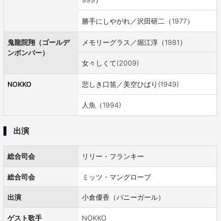
勝手にしやがれ／沢田研二（1977）
鬼龍院翔（ゴールデ
メモリーグラス／堀江淳（1981）
ンボンバー）
女々しくて(2009)
NOKKO
悲しき口笛／美空ひばり(1949)
人魚（1994)
出演
総合司会
リリー・フランキー
総合司会
ミッツ・マングローブ
出演
小倉優香（バニーガール）
ゲスト歌手
NOKKO