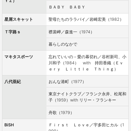
ＹＺ）
ＢＡＢＹ ＢＡＢＹ
星屑スキャット
聖母たちのララバイ／岩崎宏美（1982）
Ｔ字路ｓ
襟裳岬／森進一（1974）
暮らしのなかで
マキタスポーツ
忘れていいの－愛の幕切れ／谷村新司、小
川和子（1984） with 持田香織（Ｅｖ
ｅｒｙ Ｌｉｔｔｌｅ Ｔｈｉｎｇ）
八代亜紀
おんな港町（1977）
東京ナイトクラブ／フランク永井、松尾和
子（1959）with リリー・フランキー
舟歌（1979）
BiSH
Ｆｉｒｓｔ Ｌｏｖｅ／宇多田ヒカル（1
999）