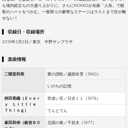
も場内総立ちの大盛り上がりに。さらにNOKKOが名曲「人魚」で観
客のハートをつかむ。一夜限りの豪華なステージはラストまで目が離
せない！
収録日・収録場所
2019年3月2日／東京 中野サンプラザ
楽曲情報
二階堂和美
愛の讃歌／越路吹雪（1960）
いのちの記憶
持田香織（Ｅｖｅｒ
世迷い言／日吉ミミ（1978）
ｙ Ｌｉｔｔｌｅ
Ｔｈｉｎｇ）
てんとてん
峯田和伸（銀杏ＢＯ
北国の春／千昌夫（1977）