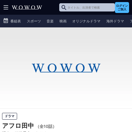
ログイン
ご加入
番組表
スポーツ
音楽
映画
オリジナルドラマ
海外ドラマ
ドラマ
アフロ田中
（全10話）