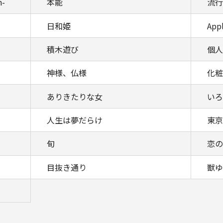
n-
本能
流行
日和姫
App
積木遊び
個人
神様、仏様
化粧
ありきたりな女
いろ
人生は夢だらけ
東京
旬
恋の
目抜き通り
獣ゆ