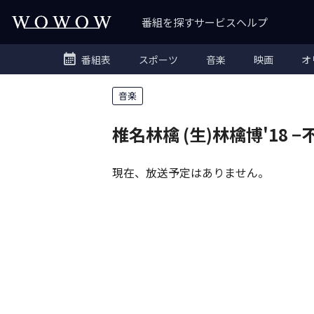
番組を探す
サービス
ヘルプ
番組表
スポーツ
音楽
映画
オ
音楽
椎名林檎 (生)林檎博'18 
現在、放送予定はありません。