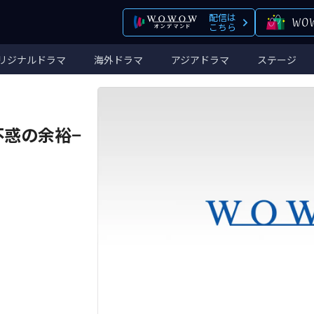
配信は
こちら
リジナルドラマ
海外ドラマ
アジアドラマ
ステージ
−不惑の余裕−