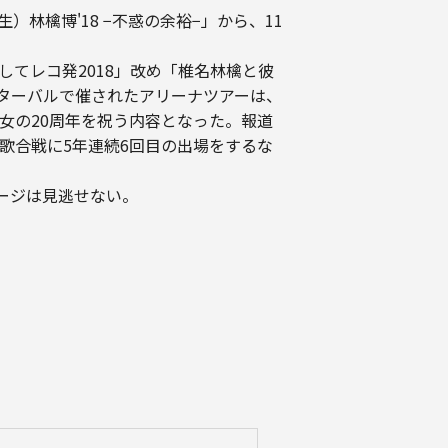
）林檎博'18 −不惑の余裕−」から、11
してレコ発2018」改め「椎名林檎と彼
ンターバルで催されたアリーナツアーは、
女の20周年を祝う内容となった。報道
歌合戦に5年連続6回目の出場をするな
テージは見逃せない。