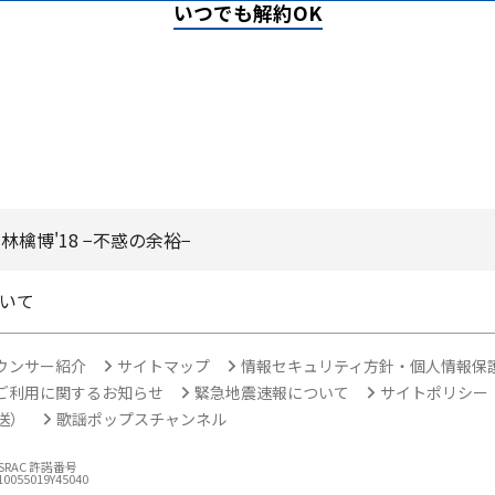
いつでも解約OK
)林檎博'18 −不惑の余裕−
いて
ウンサー紹介
サイトマップ
情報セキュリティ方針・個人情報保
ご利用に関するお知らせ
緊急地震速報について
サイトポリシー
放送）
歌謡ポップスチャンネル
ASRAC 許諾番号
10055019Y45040