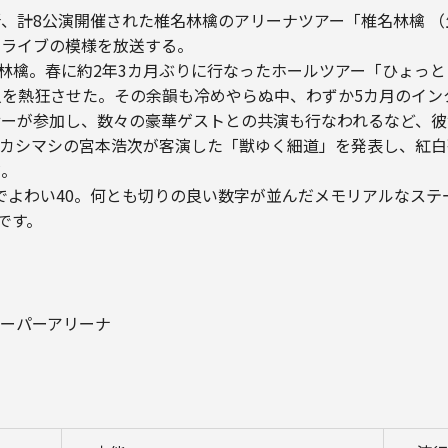
カ所、計8公演開催された椎名林檎のアリーナツアー「椎名林檎 （生
のライブの模様を放送する。
名林檎。春に約2年3カ月ぶりに行なったホールツアー「ひょっと
人を熱狂させた。その余韻も冷めやらぬ中、わずか5カ月のイ
ーが参加し、数々の豪華ゲストとの共演も行なわれるなど、彼
カシマシの宮本浩次が客演した「獣ゆく細道」を発表し、紅白
だ。
5日でよわい40。何とも切りの良い数字が並んだメモリアルなス
です。
スーパーアリーナ