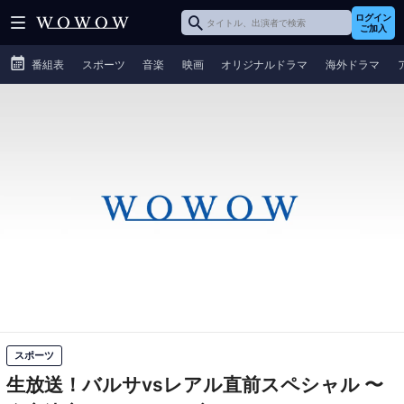
ログイン
ご加入
番組表
スポーツ
音楽
映画
オリジナルドラマ
海外ドラマ
スポーツ
生放送！バルサvsレアル直前スペシャル
〜