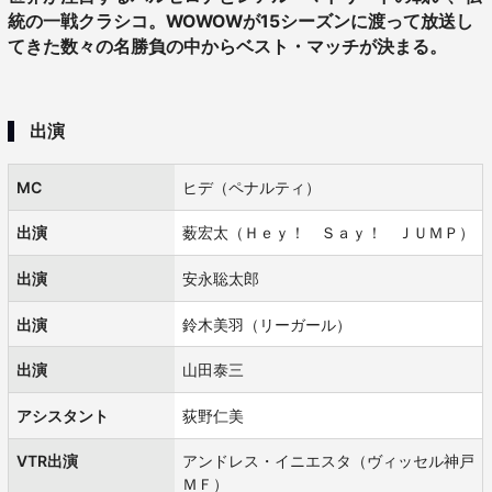
統の一戦クラシコ。WOWOWが15シーズンに渡って放送し
てきた数々の名勝負の中からベスト・マッチが決まる。
出演
MC
ヒデ（ペナルティ）
出演
薮宏太（Ｈｅｙ！ Ｓａｙ！ ＪＵＭＰ）
出演
安永聡太郎
出演
鈴木美羽（リーガール）
出演
山田泰三
アシスタント
荻野仁美
VTR出演
アンドレス・イニエスタ（ヴィッセル神戸
ＭＦ）