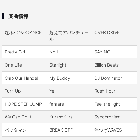
楽曲情報
超ネバギバDANCE
超えてアバンチュー
OVER DRIVE
ル
Pretty Girl
No.1
SAY NO
One Life
Starlight
Billion Beats
Clap Our Hands!
My Buddy
DJ Dominator
Turn Up
Yell
Rush Hour
HOPE STEP JUMP
fanfare
Feel the light
We Can Do It!
Kura☆Kura
Synchronism
バッタマン
BREAK OFF
浮つきWAVES