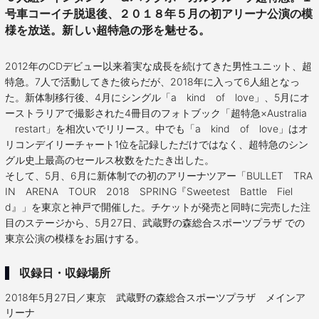
号車コーイチ脱退後、２０１８年５月の初アリーナ公演の模
様を放送。新しい超特急の形を魅せる。
2012年のCDデビュー以来着実な成長を続けてきた男性ユニット、超
特急。7人で活動してきた彼らだが、2018年に入って6人組となっ
た。新体制移行後、4月にシングル「a kind of love」、5月にオ
ーストラリアで撮影された4冊目のフォトブック「超特急×Australia
restart」を相次いでリリース。中でも「a kind of love」はオ
リコンデイリーチャート1位を記録しただけではなく、超特急のシン
グル史上最高のセールス枚数をたたき出した。
そして、5月、6月に新体制での初のアリーナツアー「BULLET TRA
IN ARENA TOUR 2018 SPRING『Sweetest Battle Fiel
d』」を東京と神戸で開催した。チケットが発売と同時に完売した注
目のステージから、5月27日、武蔵野の森総合スポーツプラザ での
東京公演の模様をお届けする。
収録日・収録場所
2018年5月27日／東京 武蔵野の森総合スポーツプラザ メインア
リーナ