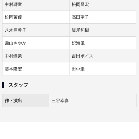
中村獅童
松岡昌宏
松岡茉優
高田聖子
八木亜希子
飯尾和樹
磯山さやか
妃海風
中村蝶紫
吉田ボイス
藤本隆宏
田中圭
スタッフ
作・演出
三谷幸喜