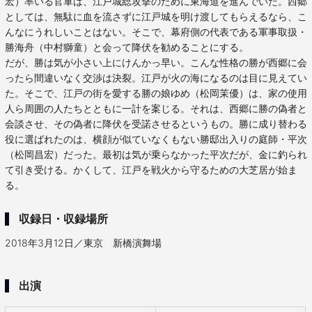
宏）率いる官軍は、江戸城総攻撃のために東海道を進んでいた。西郷
としては、無駄に血を流さずに江戸城を明け渡してもらえるなら、こ
んなにうれしいことはない。そこで、幕府側の代表である軍事取扱・
勝海舟（中村獅童）と会って降伏を勧めることにする。
だが、勝は気が小さい上にけんかっ早い。こんな性格の勝が西郷に会
ったら間違いなく交渉は決裂。江戸が火の海になるのは目に見えてい
た。そこで、江戸の街を愛する勝の娘ゆめ（松岡茉優）は、家の使用
人ら周囲の人たちとともに一計を案じる。それは、西郷に勝の偽者と
会談させ、その偽者に降伏を受諾させるというもの。勝に成り替わる
役に選ばれたのは、横顔が似ていなくもない勝邸出入りの庭師・平次
（松岡昌宏）だった。最初は気が乗らなかった平次だが、金に釣られ
て引き受ける。かくして、江戸を戦火から守るための大芝居が始ま
る。
収録日・収録場所
2018年3月12日／東京 新橋演舞場
出演