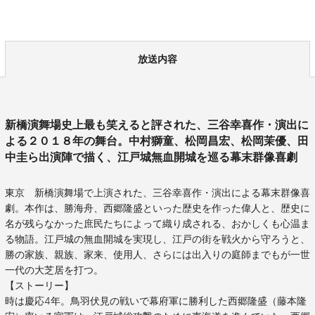
放送内容
新橋演舞場史上最も笑えると評された、三谷幸喜作・演出に
よる２０１８年の舞台。中村獅童、松岡昌宏、松岡茉優、田
中圭ら出演陣で描く、江戸城無血開城を巡る幕末群像喜劇
東京 新橋演舞場で上演された、三谷幸喜作・演出による幕末群像喜
劇。本作は、勝海舟、西郷隆盛といった歴史を作った偉人と、歴史に
名が残らなかった庶民たちによって織り成される、おかしくも心温ま
る物語。江戸城の無血開城を実現し、江戸の街を戦火から守ろうと、
勝の家族、親族、家来、使用人、さらには出入りの庭師までもが一世
一代の大芝居を打つ。
【ストーリー】
時は慶応4年。鳥羽伏見の戦いで幕府軍に勝利した西郷隆盛（藤本隆