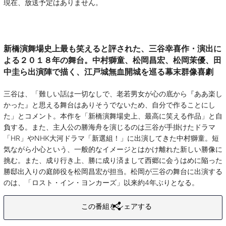
現在、放送予定はありません。
新橋演舞場史上最も笑えると評された、三谷幸喜作・演出に
よる２０１８年の舞台。中村獅童、松岡昌宏、松岡茉優、田
中圭ら出演陣で描く、江戸城無血開城を巡る幕末群像喜劇
三谷は、「難しい話は一切なしで、老若男女が心の底から『ああ楽し
かった』と思える舞台はありそうでないため、自分で作ることにし
た」とコメント。本作を「新橋演舞場史上、最高に笑える作品」と自
負する。また、主人公の勝海舟を演じるのは三谷が手掛けたドラマ
「HR」やNHK大河ドラマ「新選組！」に出演してきた中村獅童。短
気ながら小心という、一般的なイメージとはかけ離れた新しい勝像に
挑む。また、成り行き上、勝に成り済まして西郷に会うはめに陥った
勝邸出入りの庭師役を松岡昌宏が担当。松岡が三谷の舞台に出演する
のは、「ロスト・イン・ヨンカーズ」以来約4年ぶりとなる。
この番組をシェアする