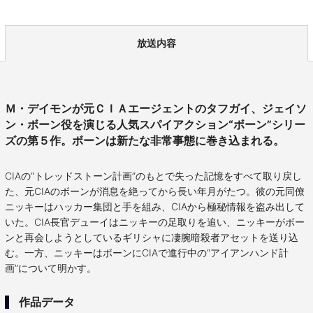
放送内容
Ｍ・デイモンが元ＣＩＡエージェントのタフガイ、ジェイソ
ン・ボーン役を演じる人気スパイアクション“ボーン”シリー
ズの第５作。ボーンは新たな非常事態に巻き込まれる。
CIAの“トレッドストーン計画”のもとで失った記憶をすべて取り戻し
た、元CIAのボーンが消息を絶ってから長い年月がたつ。彼の元同僚
ニッキーはハッカー集団と手を組み、CIAから極秘情報を盗み出して
いた。CIA長官デューイはニッキーの足取りを追い、ニッキーがボー
ンと再会しようとしているギリシャに凄腕暗殺者アセットを送り込
む。一方、ニッキーはボーンにCIAで進行中の“アイアンハンド計
画”について明かす。
作品データ