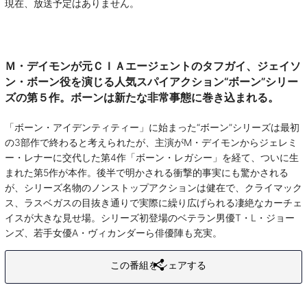
現在、放送予定はありません。
Ｍ・デイモンが元ＣＩＡエージェントのタフガイ、ジェイソ
ン・ボーン役を演じる人気スパイアクション“ボーン”シリー
ズの第５作。ボーンは新たな非常事態に巻き込まれる。
「ボーン・アイデンティティー」に始まった“ボーン”シリーズは最初
の3部作で終わると考えられたが、主演がM・デイモンからジェレミ
ー・レナーに交代した第4作「ボーン・レガシー」を経て、ついに生
まれた第5作が本作。後半で明かされる衝撃的事実にも驚かされる
が、シリーズ名物のノンストップアクションは健在で、クライマック
ス、ラスベガスの目抜き通りで実際に繰り広げられる凄絶なカーチェ
イスが大きな見せ場。シリーズ初登場のベテラン男優T・L・ジョー
ンズ、若手女優A・ヴィカンダーら俳優陣も充実。
この番組をシェアする