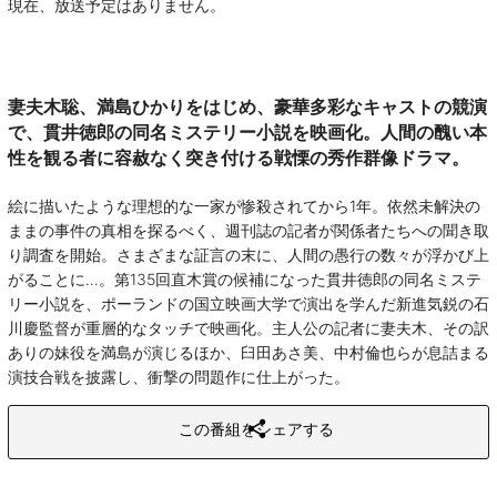
現在、放送予定はありません。
妻夫木聡、満島ひかりをはじめ、豪華多彩なキャストの競演
で、貫井徳郎の同名ミステリー小説を映画化。人間の醜い本
性を観る者に容赦なく突き付ける戦慄の秀作群像ドラマ。
絵に描いたような理想的な一家が惨殺されてから1年。依然未解決の
ままの事件の真相を探るべく、週刊誌の記者が関係者たちへの聞き取
り調査を開始。さまざまな証言の末に、人間の愚行の数々が浮かび上
がることに…。第135回直木賞の候補になった貫井徳郎の同名ミステ
リー小説を、ポーランドの国立映画大学で演出を学んだ新進気鋭の石
川慶監督が重層的なタッチで映画化。主人公の記者に妻夫木、その訳
ありの妹役を満島が演じるほか、臼田あさ美、中村倫也らが息詰まる
演技合戦を披露し、衝撃の問題作に仕上がった。
この番組をシェアする