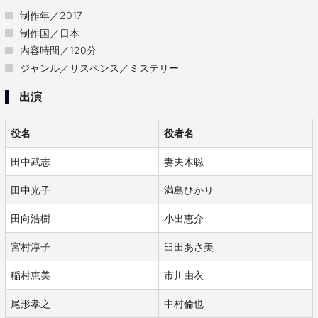
制作年／2017
制作国／日本
内容時間／120分
ジャンル／サスペンス／ミステリー
出演
役名
役者名
田中武志
妻夫木聡
田中光子
満島ひかり
田向浩樹
小出恵介
宮村淳子
臼田あさ美
稲村恵美
市川由衣
尾形孝之
中村倫也