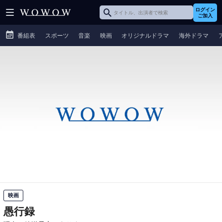
ログイン
ご加入
番組表
スポーツ
音楽
映画
オリジナルドラマ
海外ドラマ
映画
愚行録