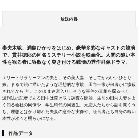
放送内容
妻夫木聡、満島ひかりをはじめ、豪華多彩なキャストの競演
で、貫井徳郎の同名ミステリー小説を映画化。人間の醜い本
性を観る者に容赦なく突き付ける戦慄の秀作群像ドラマ。
エリートサラリーマンの夫と、その美人妻、そしてかわいいひとり
娘。まるで絵に描いたような理想的な家族、田向一家が何者かに惨殺
されてから1年。このまま迷宮入りしそうな事件の真相を探るべく、
週刊誌の記者である田中は聞き取り調査を開始。生前の田向夫妻をよ
く知る会社の同僚や、学生時代の同級生、元恋人たちから話を聞くう
ち、理想とはかけ離れた夫妻の意外な実像や、証言者たち自身の醜い
本性が次々と明らかになる。
作品データ