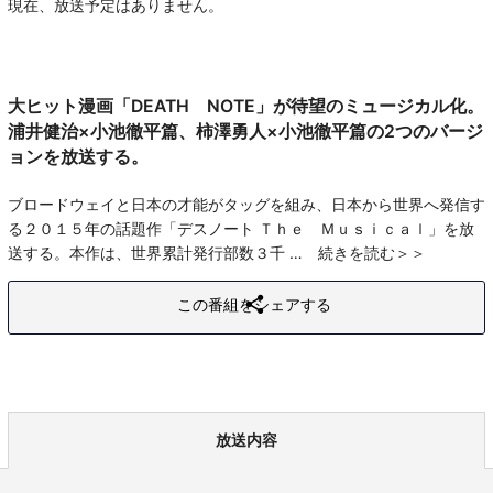
現在、放送予定はありません。
大ヒット漫画「DEATH NOTE」が待望のミュージカル化。
浦井健治×小池徹平篇、柿澤勇人×小池徹平篇の2つのバージ
ョンを放送する。
ブロードウェイと日本の才能がタッグを組み、日本から世界へ発信す
る２０１５年の話題作「デスノート Ｔｈｅ Ｍｕｓｉｃａｌ」を放
送する。本作は、世界累計発行部数３千
続きを読む
この番組をシェアする
放送内容