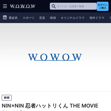
ログイン
ご加入
番組表
スポーツ
音楽
映画
オリジナルドラマ
海外ドラマ
映画
NIN×NIN 忍者ハットリくん THE MOVIE