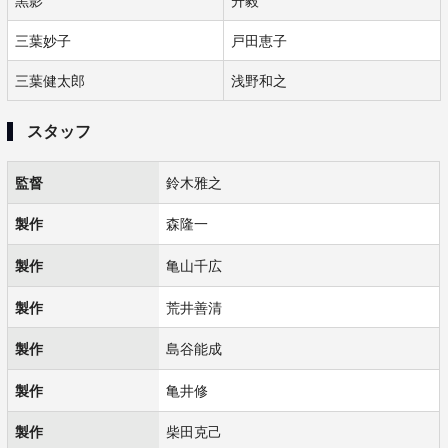
黒影
升毅
三葉妙子
戸田恵子
三葉健太郎
浅野和之
スタッフ
監督
鈴木雅之
製作
森隆一
製作
亀山千広
製作
荒井善清
製作
島谷能成
製作
亀井修
製作
柴田克己