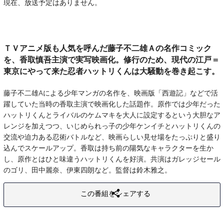
現在、放送予定はありません。
ＴＶアニメ版も人気を呼んだ藤子不二雄Ａの名作コミック
を、香取慎吾主演で実写映画化。修行のため、現代の江戸＝
東京にやって来た忍者ハットリくんは大騒動を巻き起こす。
藤子不二雄Aによる少年マンガの名作を、映画版「西遊記」などで活
躍していた当時の香取主演で映画化した話題作。原作では少年だった
ハットリくんとライバルのケムマキを大人に設定するという大胆なア
レンジを加えつつ、いじめられっ子の少年ケンイチとハットリくんの
交流や迫力ある忍術バトルなど、映画らしい見せ場をたっぷりと盛り
込んでスケールアップ。香取は持ち前の陽気なキャラクターを生か
し、原作とはひと味違うハットリくんを好演。共演はガレッジセール
のゴリ、田中麗奈、伊東四朗など。監督は鈴木雅之。
この番組をシェアする