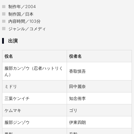
制作年／2004
制作国／日本
内容時間／103分
ジャンル／コメディ
出演
役名
役者名
服部カンゾウ（忍者ハットリく
香取慎吾
ん）
ミドリ
田中麗奈
三葉ケンイチ
知念侑李
ケムマキ
ゴリ
服部ジンゾウ
伊東四朗