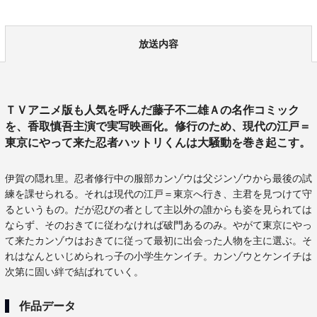
放送内容
ＴＶアニメ版も人気を呼んだ藤子不二雄Ａの名作コミック
を、香取慎吾主演で実写映画化。修行のため、現代の江戸＝
東京にやって来た忍者ハットリくんは大騒動を巻き起こす。
伊賀の隠れ里。忍者修行中の服部カンゾウは父ジンゾウから最後の試
練を課せられる。それは現代の江戸＝東京へ行き、主君を見つけて守
るというもの。だが忍びの者として主以外の誰からも姿を見られては
ならず、そのおきてに従わなければ破門あるのみ。やがて東京にやっ
て来たカンゾウはおきてに従って最初に出会った人物を主に選ぶ。そ
れはなんといじめられっ子の小学生ケンイチ。カンゾウとケンイチは
次第に固い絆で結ばれていく。
作品データ